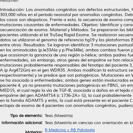
Resumen
Introducción: Las anomalías congénitas son defectos estructurales, 
303,000 niños en el período neonatal por anomalías congénitas. Debi
los casos son idiopaticos. Frente a esto, la secuencia de exoma comp
mutaciones causantes de enfermedades. Objetivo: Identificar y cara
secuenciación de exoma. Material y Métodos: Se prepararon las bibl
pacientes utilizando el kit TruSeq Rapid Exome. Se realizaron secuenc
datos se utilizaron el genoma de referencia hg19 y las plataformas
entre otros. Resultados: Se lograron identificar 3 mutaciones punt
en los aminoácidos (p.le33Ala y p.Phe34lle), ambos cambios fueron 
que ocasionan la ganancia de una región a-hélice; ambos padres fu
enfermedades, sin embargo, otros genes del empalme se han relacio
mutaciones probablemente responsables del fenotipo del paciente 3
A (p Arg472Gin) en el gen WDR35. Ambas modifican la estructura sec
respectivamente) y se predice que son patogénicas. Mutaciones en
se ha asociado a enfermedades; ambos genes están involucrados en l
paciente 4, ya no presenta mutaciones patogénicas en FBN1, sin emb
MED15, el cual regía la vía de TGF-B, asociada a daños en el tejido 
empalme del gen ADAMTS4 (c 1736-2A> G), la cual probablemente es
en la familia ADAMTS y entis, la cual está presente en el paciente
ectopia de exoma de 4 pacientes con anomalías congénitas, pudiendo 
Tipo de elemento:
Tesis (Maestría)
Información adicional:
Tesis (Maestría en ciencias con orientación en b
R Medicina > RB Patología
Materias: