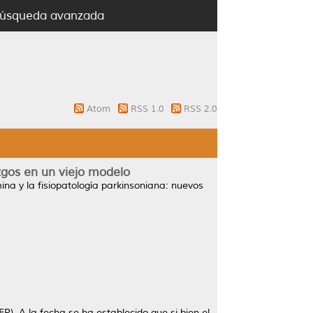
úsqueda avanzada
Atom
RSS 1.0
RSS 2.0
zgos en un viejo modelo
ina y la fisiopatología parkinsoniana: nuevos
). A la fecha se ha establecido que si bien el