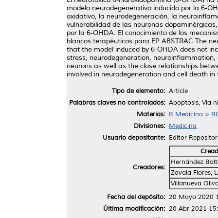
modelo neurodegenerativo inducido por la 6-OHD
oxidativo, la neurodegeneración, la neuroinflama
vulnerabilidad de las neuronas dopaminérgicas, 
por la 6-OHDA. El conocimiento de los mecanism
blancos terapéuticos para EP ABSTRAC The neu
that the model induced by 6-OHDA does not incl
stress, neurodegeneration, neuroinflammation, a
neurons as well as the close relationships be
involved in neurodegeneration and cell death in t
Tipo de elemento:
Article
Palabras claves no controlados:
Apoptosis, Vía n
Materias:
R Medicina > RC
Divisiones:
Medicina
Usuario depositante:
Editor Repositor
Cread
Hernández Balt
Creadores:
Zavala Flores, 
Villanueva Olivo
Fecha del depósito:
20 Mayo 2020 
Última modificación:
20 Abr 2021 15