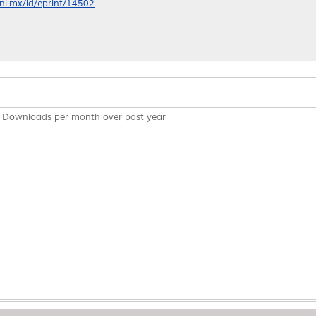
anl.mx/id/eprint/14502
Downloads per month over past year