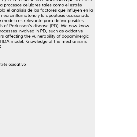
a procesos celulares tales como el estrés
a el análisis de los factores que influyen en la
l neuroinflamatorio y la apoptosis ocasionada
 modelo es relevante para definir posibles
s of Parkinson’s disease (PD). We now know
ocesses involved in PD, such as oxidative
s affecting the vulnerability of dopaminergic
 6-OHDA model. Knowledge of the mechanisms
D
trés oxidativo