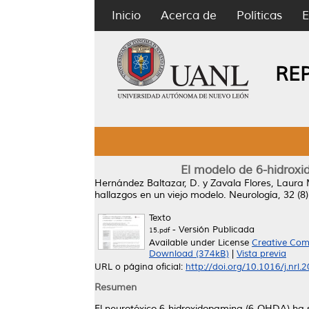
Inicio
Acerca de
Políticas
E
RE
El modelo de 6-hidroxi
Hernández Baltazar, D.
y
Zavala Flores, Laura
hallazgos en un viejo modelo.
Neurología, 32 (8
Texto
- Versión Publicada
15.pdf
Available under License
Creative Com
Download (374kB)
|
Vista previa
URL o página oficial:
http://doi.org/10.1016/j.nrl.
Resumen
El neurotóxico 6-hidroxidopamina (6-OHDA) ha s