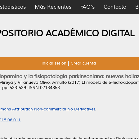
stadísticas
Más Recientes
FAQ's
Contacto
B
POSITORIO ACADÉMICO DIGITAL
Iniciar sesión
Crear cuenta
dopamina y la fisiopatología parkinsoniana: nuevos halla
 Mireya
y
Villanueva Olivo, Arnulfo
(2017)
El modelo de 6-hidroxidopam
). pp. 533-539. ISSN 02134853
mons Attribution Non-commercial No Derivatives
.
2015.06.011
ido utilizado para generar modelos de la enfermedad de Parkinson (EP