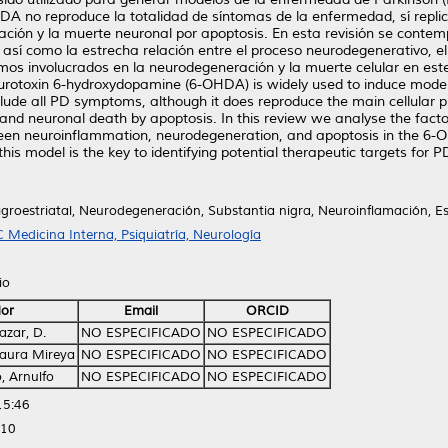
A no reproduce la totalidad de síntomas de la enfermedad, sí replic
ción y la muerte neuronal por apoptosis. En esta revisión se contempl
así como la estrecha relación entre el proceso neurodegenerativo, e
os involucrados en la neurodegeneración y la muerte celular en este
rotoxin 6-hydroxydopamine (6-OHDA) is widely used to induce model
ude all PD symptoms, although it does reproduce the main cellular pr
nd neuronal death by apoptosis. In this review we analyse the factor
tween neuroinflammation, neurodegeneration, and apoptosis in the
his model is the key to identifying potential therapeutic targets for P
igroestriatal, Neurodegeneración, Substantia nigra, Neuroinflamación, Es
 Medicina Interna, Psiquiatría, Neurología
io
or
Email
ORCID
azar, D.
NO ESPECIFICADO
NO ESPECIFICADO
Laura Mireya
NO ESPECIFICADO
NO ESPECIFICADO
, Arnulfo
NO ESPECIFICADO
NO ESPECIFICADO
15:46
:10