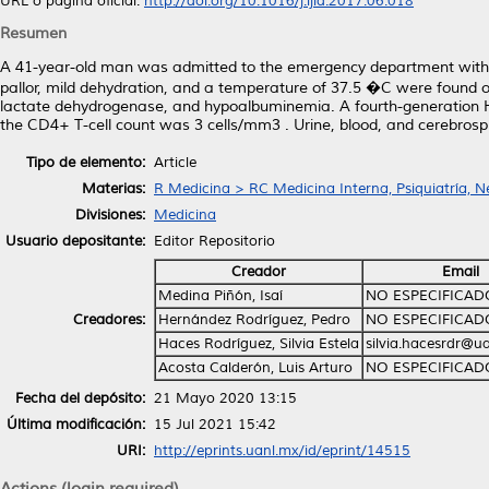
URL o página oficial:
http://doi.org/10.1016/j.ijid.2017.06.018
Resumen
A 41-year-old man was admitted to the emergency department with a 
pallor, mild dehydration, and a temperature of 37.5 �C were found o
lactate dehydrogenase, and hypoalbuminemia. A fourth-generation H
the CD4+ T-cell count was 3 cells/mm3 . Urine, blood, and cerebrospin
Tipo de elemento:
Article
Materias:
R Medicina > RC Medicina Interna, Psiquiatría, N
Divisiones:
Medicina
Usuario depositante:
Editor Repositorio
Creador
Email
Medina Piñón, Isaí
NO ESPECIFICAD
Creadores:
Hernández Rodríguez, Pedro
NO ESPECIFICAD
Haces Rodríguez, Silvia Estela
silvia.hacesrdr@u
Acosta Calderón, Luis Arturo
NO ESPECIFICAD
Fecha del depósito:
21 Mayo 2020 13:15
Última modificación:
15 Jul 2021 15:42
URI:
http://eprints.uanl.mx/id/eprint/14515