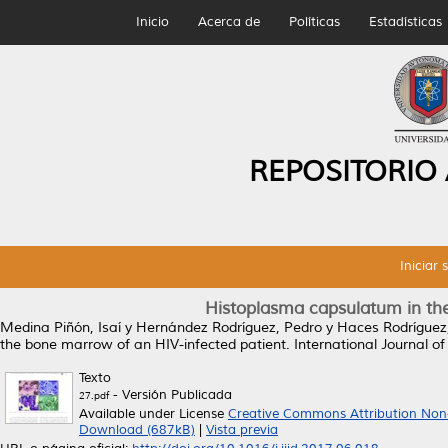
Inicio
Acerca de
Políticas
Estadísticas
REPOSITORIO
Iniciar 
Histoplasma capsulatum in th
Medina Piñón, Isaí
y
Hernández Rodríguez, Pedro
y
Haces Rodríguez,
the bone marrow of an HIV-infected patient.
International Journal of
Texto
- Versión Publicada
27.pdf
Available under License
Creative Commons Attribution Non
Download (687kB)
|
Vista previa