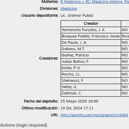
Materias:
R Medicina > RC Medicina Interna, Psi
Divisiones:
Medicina
Usuario depositante:
Lic. Josimar Pulido
Creador
Yamamoto Furusho, J. K.
NO 
Bosques Padilla, Francisco Javier
fbo
De Paula, J. A.
NO 
Galiano, M.T.
NO 
Ibañez, Patricio
NO 
Creadores:
Juliao Baños, F.
NO 
Kotze, P. G.
NO 
Rocha, J.L.
NO 
Steinwurz, F.
NO 
Veitia, G.
NO 
Zaltman, C.
NO 
Fecha del depósito:
25 Mayo 2020 16:00
Última modificación:
10 Dic 2024 17:11
URI:
http://eprints.uanl.mx/id/eprint/14564
Actions (login required)