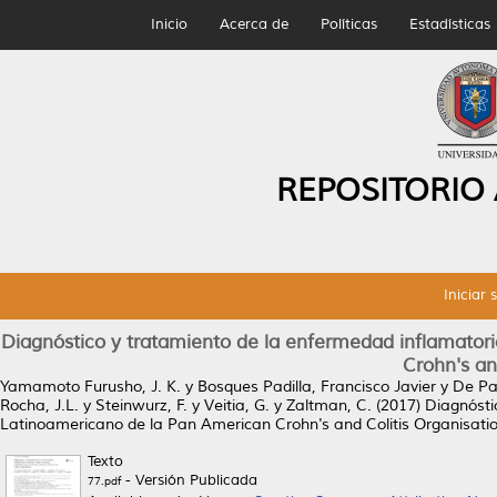
Inicio
Acerca de
Políticas
Estadísticas
REPOSITORIO
Iniciar 
Diagnóstico y tratamiento de la enfermedad inflamator
Crohn's an
Yamamoto Furusho, J. K.
y
Bosques Padilla, Francisco Javier
y
De Pau
Rocha, J.L.
y
Steinwurz, F.
y
Veitia, G.
y
Zaltman, C.
(2017)
Diagnósti
Latinoamericano de la Pan American Crohn's and Colitis Organisatio
Texto
- Versión Publicada
77.pdf