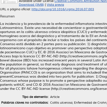
Available under License
Creative Commons Attribution Non
Download (3MB)
|
Vista previa
URL o página oficial:
http://doi.org/10.1016/j.rgmx.2016.07.003
Resumen
La incidencia y la prevalencia de la enfermedad inflamatoria intestin
Latinoamérica. Existe una necesidad de concientizar a gastroenteról
oportunos en la colitis ulcerosa crónica idiopática (CUCI) y enferme
homogéneo acerca del diagnóstico y el tratamiento de la EII en Amé
organismo con el propósito de incluir a todos los países del contine
Consenso está dividido en 2 partes para su publicación: 1) diagnóstic
latinoamericano cuyo objetivo es promover una perspectiva adaptadaa
de pacientescon CUCI y EC.© 2016 Asociaci´on Mexicana de Gastroe
Access bajo la licencia CC BY-NC-ND (http://creativecommons.org/l
bowel disease (IBD) has increased inrecent years in several Latin Am
the population in general, so that early diagnosis and treatment of ul
for all physicians tohave homogeneous criteria regarding the diagno
Organisation (PANCCO) is an organization that aims to includeall the 
presentConsensus was divided into two parts for publication: 1) Diagn
Consensus whose purpose is to promote a perspective adaptedto our 
patients withUC and CD.© 2016 Asociaci´on Mexicana de Gastroenter
under the CC BY-NC-ND license (http://creativecommons.org/licenses
Tipo de elemento:
Article
Palabras claves no controlados:
Colitis ulcerosa; Enfermedad de Crohn;