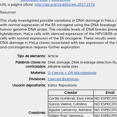
URL o página oficial:
http://doi.org/10.4081/ejh.2017.2773
Resumen
This study investigated possible variations in DNA damage in HeLa 
with normal expression of the E6 oncogene using the DNA breakage d
human genome DNA probe. The variable levels of DNA breaks prese
hybridization. HeLa cells with silenced expression of the HPV18/E
cells with normal expression of the E6 oncogene. These results were
DNA damage in HeLa clones associated with low expression of the HP
and carcinogenesis requires further exploration.
Tipo de elemento:
Article
Palabras claves no
DNA damage, DNA breakage detection-fluor
controlados:
Alkaline-labile sites
Materias:
Q Ciencia > QR Microbiología
Divisiones:
Ciencias Biológicas
Usuario depositante:
Editor Repositorio
Creador
Email
Cortés Gutiérrez, Elva Irene
NO ESPECIF
García Vielma, Catalina
NO ESPECIF
Aguilar Lemarroy, Adriana
NO ESPECIF
Creadores:
Vallejo Ruíz, Veronica
NO ESPECIF