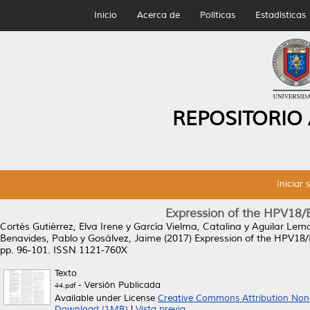
Inicio
Acerca de
Políticas
Estadísticas
REPOSITORIO
Iniciar 
Expression of the HPV18
Cortés Gutiérrez, Elva Irene
y
García Vielma, Catalina
y
Aguilar Lema
Benavides, Pablo
y
Gosálvez, Jaime
(2017)
Expression of the HPV18
pp. 96-101. ISSN 1121-760X
Texto
- Versión Publicada
44.pdf
Available under License
Creative Commons Attribution Non
Download (1MB)
|
Vista previa