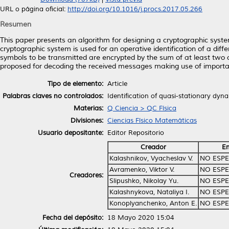
URL o página oficial:
http://doi.org/10.1016/j.procs.2017.05.266
Resumen
This paper presents an algorithm for designing a cryptographic system
cryptographic system is used for an operative identification of a dif
symbols to be transmitted are encrypted by the sum of at least two 
proposed for decoding the received messages making use of important 
Tipo de elemento:
Article
Palabras claves no controlados:
Identification of quasi-stationary dyn
Materias:
Q Ciencia > QC Física
Divisiones:
Ciencias Físico Matemáticas
Usuario depositante:
Editor Repositorio
Creador
Em
Kalashnikov, Vyacheslav V.
NO ESPE
Avramenko, Viktor V.
NO ESPE
Creadores:
Slipushko, Nikolay Yu.
NO ESPE
Kalashnykova, Nataliya I.
NO ESPE
Konoplyanchenko, Anton E.
NO ESPE
Fecha del depósito:
18 Mayo 2020 15:04