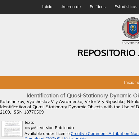
Inicio
Acerca de
Políticas
Estadísticas
REPOSITORIO
Iniciar 
Identification of Quasi-Stationary Dynamic Ob
Kalashnikov, Vyacheslav V.
y
Avramenko, Viktor V.
y
Slipushko, Nikol
Identification of Quasi-Stationary Dynamic Objects with the Use of D
2109. ISSN 18770509
Texto
- Versión Publicada
105.pdf
Available under License
Creative Commons Attribution Non
Download (707kB)
|
Vista previa