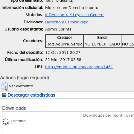
Tipo de elemento:
Tesis (Maestría)
Información adicional:
Maestría en Derecho Laboral
Materias:
K Derecho > K Leyes en General
Divisiones:
Derecho y Criminología
Usuario depositante:
Admin Eprints
Creador
Email
Creadores:
Roiz Aguirre, Sergio
NO ESPECIFICADO
NO ES
Fecha del depósito:
12 Oct 2011 20:27
Última modificación:
22 Mar 2017 03:58
URI:
http://eprints.uanl.mx/id/eprint/1461
Actions (login required)
Ver elemento
Descargar estadísticas
Downloads
Downloads per month over
Loading...