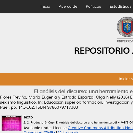
Inicio
Acerca de
Políticas
Estadísticas
REPOSITORIO
Iniciar 
El análisis del discurso: una herramienta 
Flores Treviño, María Eugenia
y
Estrada Esparza, Olga Nelly
(2016)
E
sexismo lingüístico.
In: Educación superior: formación, investigación y
Pue., pp. 141-162. ISBN 9786079717303
Texto
- Versi
2. 2. Producto_6_Cap- El Análisis del discurso una herramienta.pdf
Available under License
Creative Commons Attribution Non
Download (7MB)
|
Vista previa