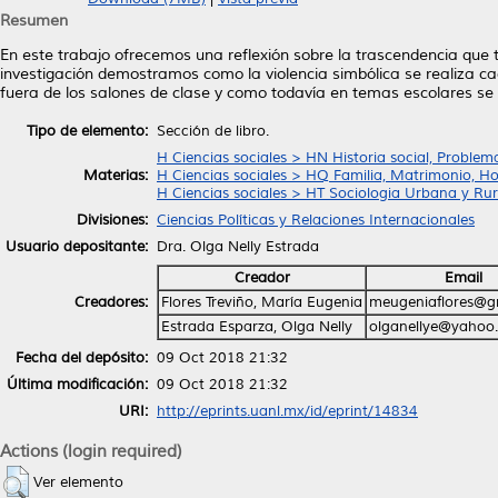
Resumen
En este trabajo ofrecemos una reflexión sobre la trascendencia que ti
investigación demostramos como la violencia simbólica se realiza cad
fuera de los salones de clase y como todavía en temas escolares se
Tipo de elemento:
Sección de libro.
H Ciencias sociales > HN Historia social, Problema
Materias:
H Ciencias sociales > HQ Familia, Matrimonio, H
H Ciencias sociales > HT Sociologia Urbana y Rur
Divisiones:
Ciencias Políticas y Relaciones Internacionales
Usuario depositante:
Dra. Olga Nelly Estrada
Creador
Email
Creadores:
Flores Treviño, María Eugenia
meugeniaflores@g
Estrada Esparza, Olga Nelly
olganellye@yahoo
Fecha del depósito:
09 Oct 2018 21:32
Última modificación:
09 Oct 2018 21:32
URI:
http://eprints.uanl.mx/id/eprint/14834
Actions (login required)
Ver elemento