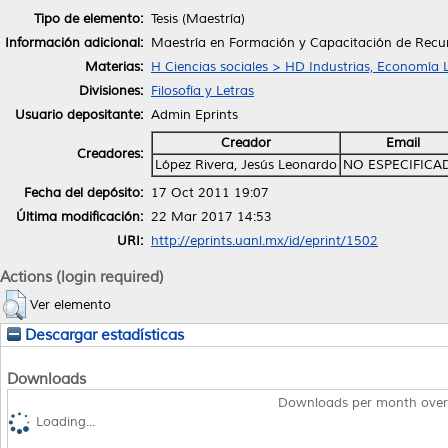
Tipo de elemento:
Tesis (Maestría)
Información adicional:
Maestría en Formación y Capacitación de Rec
Materias:
H Ciencias sociales > HD Industrias, Economía 
Divisiones:
Filosofía y Letras
Usuario depositante:
Admin Eprints
Creador
Email
Creadores:
López Rivera, Jesús Leonardo
NO ESPECIFICA
Fecha del depósito:
17 Oct 2011 19:07
Última modificación:
22 Mar 2017 14:53
URI:
http://eprints.uanl.mx/id/eprint/1502
Actions (login required)
Ver elemento
Descargar estadísticas
Downloads
Downloads per month over
Loading...