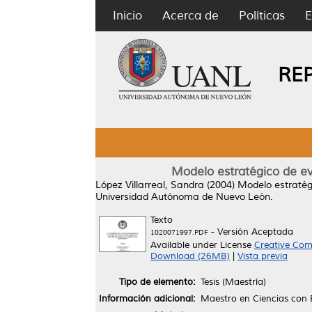
Inicio
Acerca de
Políticas
E
RE
Modelo estratégico de ev
López Villarreal, Sandra
(2004)
Modelo estratég
Universidad Autónoma de Nuevo León.
Texto
- Versión Aceptada
1020071997.PDF
Available under License
Creative Com
Download (26MB)
|
Vista previa
Tipo de elemento:
Tesis (Maestría)
Información adicional:
Maestro en Ciencias con 