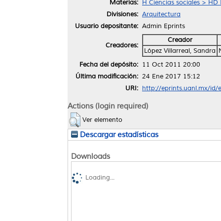
Materias:
H Ciencias sociales > HD 
Divisiones:
Arquitectura
Usuario depositante:
Admin Eprints
Creador
Creadores:
López Villarreal, Sandra
Fecha del depósito:
11 Oct 2011 20:00
Última modificación:
24 Ene 2017 15:12
URI:
http://eprints.uanl.mx/id/
Actions (login required)
Ver elemento
Descargar estadísticas
Downloads
Loading...