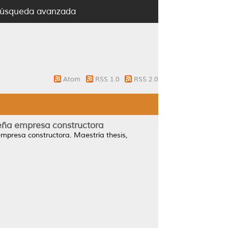
úsqueda avanzada
Atom
RSS 1.0
RSS 2.0
ueña empresa constructora
 empresa constructora.
Maestría thesis,