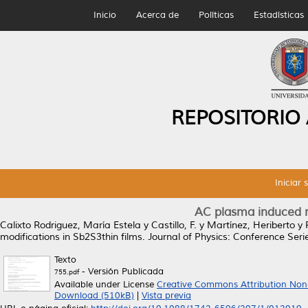
Inicio
Acerca de
Políticas
Estadísticas
REPOSITORIO
Iniciar 
AC plasma induced m
Calixto Rodriguez, María Estela
y
Castillo, F.
y
Martínez, Heriberto
y
modifications in Sb2S3thin films.
Journal of Physics: Conference Ser
Texto
- Versión Publicada
755.pdf
Available under License
Creative Commons Attribution Non
Download (510kB)
|
Vista previa