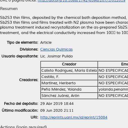
URL o página oficial:
http://doi.org/10.1088/1742-6596/207/1/012019
Resumen
Sb2S3 thin films, deposited by the chemical bath deposition method,
Sb2S3 thin films and films treated with N2 plasma have been charact
plasma treatment induced recrystallization on the as-prepared Sb2S
treatment, and the electrical conductivity increased from 10 to 10
Tipo de elemento:
Article
Divisiones:
Ciencias Químicas
Usuario depositante:
Lic. Josimar Pulido
Creador
Ema
Calixto Rodriguez, María Estela
NO ESPECIFIC
Castillo, F.
NO ESPECIFIC
Creadores:
Martínez, Heriberto
NO ESPECIFIC
Peña Méndez, Yolanda
yolanda.penamn
Sánchez Juárez, Arón
NO ESPECIFIC
Fecha del depósito:
29 Abr 2019 18:44
Última modificación:
09 Jun 2020 21:11
URI:
http://eprints.uanl.mx/id/eprint/15084
Actions (login required)