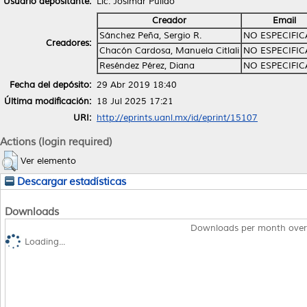
Usuario depositante:
Lic. Josimar Pulido
Creador
Email
Sánchez Peña, Sergio R.
NO ESPECIFI
Creadores:
Chacón Cardosa, Manuela Citlali
NO ESPECIFI
Reséndez Pérez, Diana
NO ESPECIFI
Fecha del depósito:
29 Abr 2019 18:40
Última modificación:
18 Jul 2025 17:21
URI:
http://eprints.uanl.mx/id/eprint/15107
Actions (login required)
Ver elemento
Descargar estadísticas
Downloads
Downloads per month over
Loading...