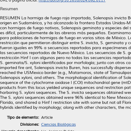
URL o página oficial:
http://doi.org/10.1653/024.092.0117
Resumen
RESUMEN La hormiga de fuego roja importada, Solenopsis invicta B
origen en Sudamérica, y ha alcanzado la frontera Estados Unidos-M
con hormigas de fuego nativas, Solenopsis geminata y especies del su
es difícil, particularmente de las obreras más pequeñas. Examinamo
para poblaciones de hormigas de fuego en varios sitios de México. L
restricción que permitieron distinguir entre S. invicta, S. geminata y
fueron iguales en 99% a secuencias reportadas para especímenes de
las secuencias reportadas de Nuevo México. Las secuencias de S. gem
restricción Hinf I con algunas pero no todas las secuencias reportad
S. geminata/S. xyloni identificados por morfología; junto con otros
imported fire ant, Solenopsis invicta Buren, has successfully disp
reached the USMexico border (e.g., Matamoros, state of Tamaulipas, 
Solenopsis xyloni, and others. The morphological identification of Sol
sequence of the cytochrome oxidase I (COI) mitochondrial gene (mtDN
products from this locus yielded unique sequences and restriction pa
harboring S. xyloni sequences. The S. invicta sequences obtained w
The S. xyloni sequences obtained were 96% identical to New Mexico
Florida, and shared a Hinf I restriction site with some but not all Fl
hybrids identified by morphology; along with other characters, the ma
Tipo de elemento:
Article
Divisiones:
Ciencias Biológicas