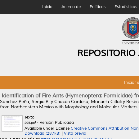
Inicio
Acerca de
Políticas
Estadísticas
REPOSITORIO
Iniciar 
Identification of Fire Ants (Hymenoptera: Formicidae
Sánchez Peña, Sergio R.
y
Chacón Cardosa, Manuela Citlali
y
Resén
from Northeastern Mexico with Morphology and Molecular Markers.
Texto
- Versión Publicada
805.pdf
Available under License
Creative Commons Attribution Non
Download (287kB)
|
Vista previa