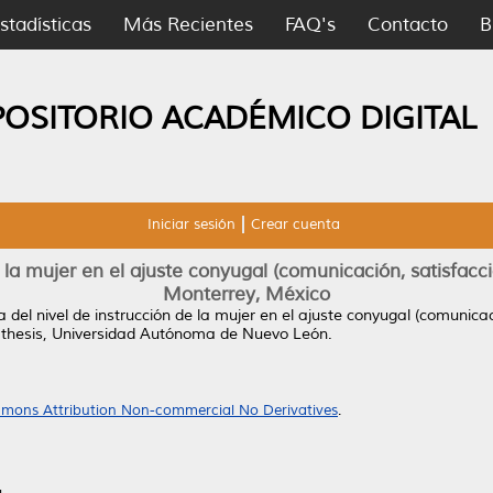
stadísticas
Más Recientes
FAQ's
Contacto
B
POSITORIO ACADÉMICO DIGITAL
Iniciar sesión
Crear cuenta
de la mujer en el ajuste conyugal (comunicación, satisfac
Monterrey, México
a del nivel de instrucción de la mujer en el ajuste conyugal (comunica
thesis, Universidad Autónoma de Nuevo León.
mons Attribution Non-commercial No Derivatives
.