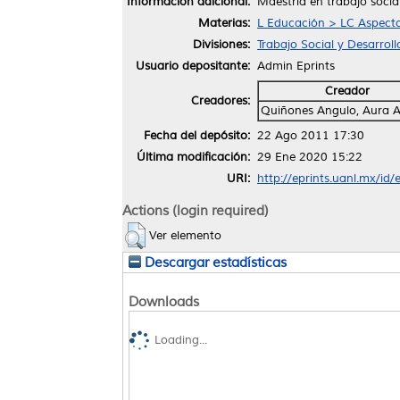
Información adicional:
Maestría en trabajo socia
Materias:
L Educación > LC Aspecto
Divisiones:
Trabajo Social y Desarro
Usuario depositante:
Admin Eprints
Creador
Creadores:
Quiñones Angulo, Aura A
Fecha del depósito:
22 Ago 2011 17:30
Última modificación:
29 Ene 2020 15:22
URI:
http://eprints.uanl.mx/id/
Actions (login required)
Ver elemento
Descargar estadísticas
Downloads
Loading...