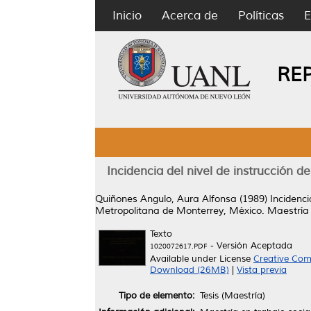
Inicio
Acerca de
Políticas
E
RE
Incidencia del nivel de instrucción 
Quiñones Angulo, Aura Alfonsa
(1989)
Incidenci
Metropolitana de Monterrey, México.
Maestría 
Texto
- Versión Aceptada
1020072617.PDF
Available under License
Creative Com
Download (26MB)
|
Vista previa
Tipo de elemento:
Tesis (Maestría)