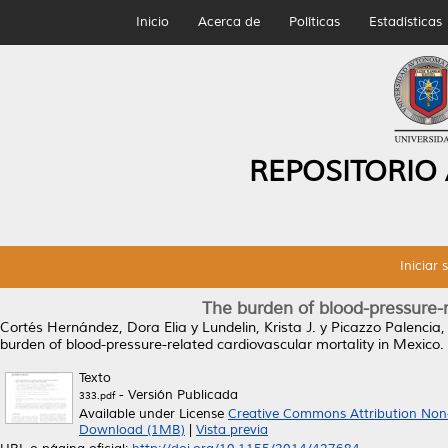
Inicio
Acerca de
Políticas
Estadísticas
REPOSITORIO
Iniciar 
The burden of blood-pressure-r
Cortés Hernández, Dora Elia
y
Lundelin, Krista J.
y
Picazzo Palencia,
burden of blood-pressure-related cardiovascular mortality in Mexico.
Texto
- Versión Publicada
333.pdf
Available under License
Creative Commons Attribution Non
Download (1MB)
|
Vista previa