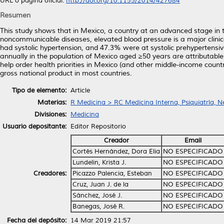
URL o página oficial:
http://doi.org/10.1155/2014/427684
Resumen
This study shows that in Mexico, a country at an advanced stage in t
noncommunicable diseases, elevated blood pressure is a major clinic
had systolic hypertension, and 47.3% were at systolic prehypertensive
annually in the population of Mexico aged ≥50 years are attributable
help order health priorities in Mexico (and other middle-income count
gross national product in most countries.
Tipo de elemento:
Article
Materias:
R Medicina > RC Medicina Interna, Psiquiatría, N
Divisiones:
Medicina
Usuario depositante:
Editor Repositorio
Creador
Email
Cortés Hernández, Dora Elia
NO ESPECIFICADO
Lundelin, Krista J.
NO ESPECIFICADO
Creadores:
Picazzo Palencia, Esteban
NO ESPECIFICADO
Cruz, Juan J. de la
NO ESPECIFICADO
Sánchez, José J.
NO ESPECIFICADO
Banegas, José R.
NO ESPECIFICADO
Fecha del depósito:
14 Mar 2019 21:57