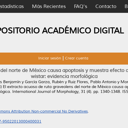
stadísticas
Más Recientes
FAQ's
Contacto
B
POSITORIO ACADÉMICO DIGITAL
Iniciar sesión
Crear cuenta
del norte de México causa apoptosis y muestra efecto an
wistar: evidencia morfológica
is Benjamín
y
García Garza, Rubén
y
Ruiz Flores, Pablo Antonio
y
Mor
3)
El extracto acuoso de ruta graveolens del norte de México causa ap
lógica.
International Journal of Morphology, 31 (4). pp. 1340-1348. I
mons Attribution Non-commercial No Derivatives
.
717-95022013000400031