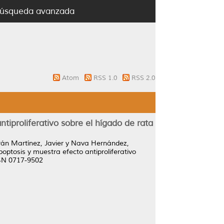
úsqueda avanzada
Atom
RSS 1.0
RSS 2.0
tiproliferativo sobre el hígado de rata
án Martínez, Javier
y
Nava Hernández,
optosis y muestra efecto antiproliferativo
SSN 0717-9502