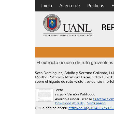
Inicio
Acerca de
Políticas
E
RE
El extracto acuoso de ruta graveolens 
Soto Domínguez, Adolfo
y
Serrano Gallardo, Lu
Martha Patricia
y
Martínez Pérez, Edith F.
(201
sobre el hígado de rata wistar: evidencia morfo
Texto
- Versión Publicada
381.pdf
Available under License
Creative Com
Download (859kB)
|
Vista previa
URL o página oficial:
http://doi.org/10.4067/S0