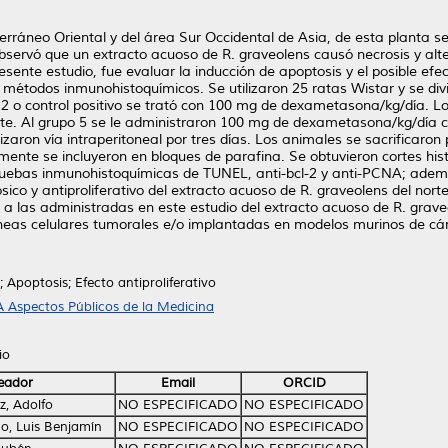
erráneo Oriental y del área Sur Occidental de Asia, de esta planta
observó que un extracto acuoso de R. graveolens causó necrosis y al
resente estudio, fue evaluar la inducción de apoptosis y el posible efec
métodos inmunohistoquímicos. Se utilizaron 25 ratas Wistar y se divi
o 2 o control positivo se trató con 100 mg de dexametasona/kg/día. L
nte. Al grupo 5 se le administraron 100 mg de dexametasona/kg/día
zaron vía intraperitoneal por tres días. Los animales se sacrificaron
rmente se incluyeron en bloques de parafina. Se obtuvieron cortes his
ruebas inmunohistoquímicas de TUNEL, anti-bcl-2 y anti-PCNA; adem
ico y antiproliferativo del extracto acuoso de R. graveolens del nort
 a las administradas en este estudio del extracto acuoso de R. grave
líneas celulares tumorales e/o implantadas en modelos murinos de cá
 Apoptosis; Efecto antiproliferativo
 Aspectos Públicos de la Medicina
io
eador
Email
ORCID
, Adolfo
NO ESPECIFICADO
NO ESPECIFICADO
o, Luis Benjamín
NO ESPECIFICADO
NO ESPECIFICADO