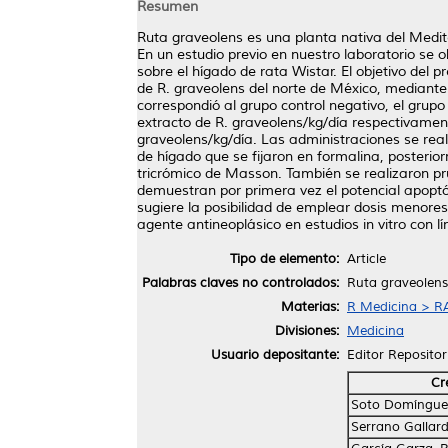
Resumen
Ruta graveolens es una planta nativa del Medit
En un estudio previo en nuestro laboratorio se 
sobre el hígado de rata Wistar. El objetivo del p
de R. graveolens del norte de México, mediante 
correspondió al grupo control negativo, el grup
extracto de R. graveolens/kg/día respectivame
graveolens/kg/día. Las administraciones se reali
de hígado que se fijaron en formalina, posterio
tricrómico de Masson. También se realizaron p
demuestran por primera vez el potencial apoptós
sugiere la posibilidad de emplear dosis menores
agente antineoplásico en estudios in vitro con 
Tipo de elemento:
Article
Palabras claves no controlados:
Ruta graveolens;
Materias:
R Medicina > RA
Divisiones:
Medicina
Usuario depositante:
Editor Repositor
Cr
Soto Domínguez
Serrano Gallard