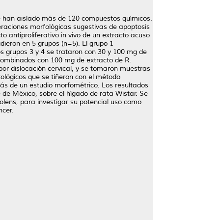
 se han aislado más de 120 compuestos químicos.
teraciones morfológicas sugestivas de apoptosis
to antiproliferativo in vivo de un extracto acuso
dieron en 5 grupos (n=5). El grupo 1
os grupos 3 y 4 se trataron con 30 y 100 mg de
 combinados con 100 mg de extracto de R.
 por dislocación cervical, y se tomaron muestras
tológicos que se tiñeron con el método
ás de un estudio morfométrico. Los resultados
e de México, sobre el hígado de rata Wistar. Se
olens, para investigar su potencial uso como
ncer.