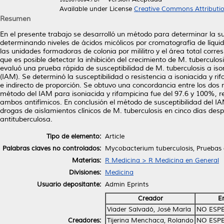
Available under License
Creative Commons Attributi
Resumen
En el presente trabajo se desarrolló un método para determinar la s
determinando niveles de ácidos micólicos por cromatografía de líquido
las unidades formadoras de colonia por mililitro y el área total corr
que es posible detectar la inhibición del crecimiento de M. tubercul
evaluó una prueba rápida de susceptibilidad de M. tuberculosis a ison
(IAM). Se determinó la susceptibilidad o resistencia a isoniacida y r
e indirecto de proporción. Se obtuvo una concordancia entre los dos 
método del IAM para isoniacida y rifampicina fue del 97.6 y 100%, re
ambos antifímicos. En conclusión el método de susceptibilidad del I
drogas de aislamientos clínicos de M. tuberculosis en cinco días des
antituberculosa.
Tipo de elemento:
Article
Palabras claves no controlados:
Mycobacterium tuberculosis, Pruebas de
Materias:
R Medicina > R Medicina en General
Divisiones:
Medicina
Usuario depositante:
Admin Eprints
Creador
E
Viader Salvadó, José María
NO ESP
Creadores:
Tijerina Menchaca, Rolando
NO ESP