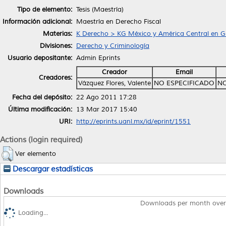
Tipo de elemento:
Tesis (Maestría)
Información adicional:
Maestría en Derecho Fiscal
Materias:
K Derecho > KG México y América Central en G
Divisiones:
Derecho y Criminología
Usuario depositante:
Admin Eprints
Creador
Email
Creadores:
Vázquez Flores, Valente
NO ESPECIFICADO
NO
Fecha del depósito:
22 Ago 2011 17:28
Última modificación:
13 Mar 2017 15:40
URI:
http://eprints.uanl.mx/id/eprint/1551
Actions (login required)
Ver elemento
Descargar estadísticas
Downloads
Downloads per month over
Loading...