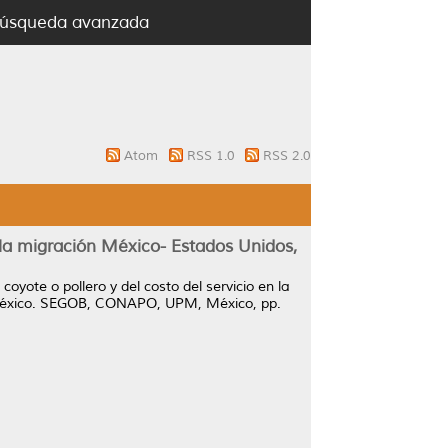
úsqueda avanzada
Atom
RSS 1.0
RSS 2.0
n la migración México- Estados Unidos,
coyote o pollero y del costo del servicio en la
e México. SEGOB, CONAPO, UPM, México, pp.