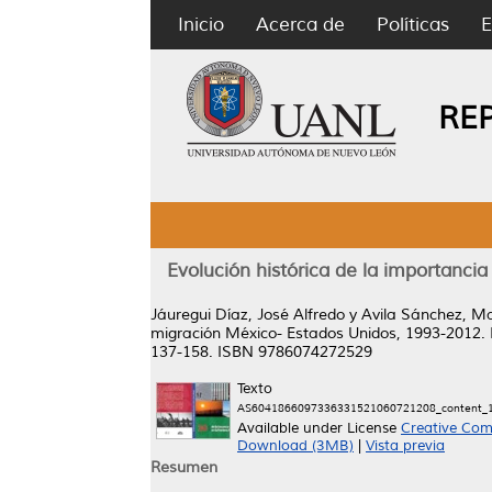
Inicio
Acerca de
Políticas
E
RE
Evolución histórica de la importancia
Jáuregui Díaz, José Alfredo
y
Avila Sánchez, Ma
migración México- Estados Unidos, 1993-2012.
137-158. ISBN 9786074272529
Texto
AS6041866097336331521060721208_content_1
Available under License
Creative Com
Download (3MB)
|
Vista previa
Resumen