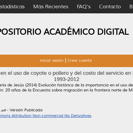
stadísticas
Más Recientes
FAQ's
Contacto
B
POSITORIO ACADÉMICO DIGITAL
Iniciar sesión
Crear cuenta
 en el uso de coyote o pollero y del costo del servicio e
1993-2012
ría de Jesús
(2014)
Evolución histórica de la importancia en el uso de 
In: 20 años de la Encuesta sobre migración en la frontera norte d
- Versión Publicada
.pdf
mons Attribution Non-commercial No Derivatives
.