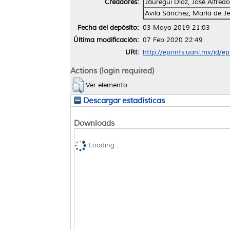
Creadores:
Jáuregui Díaz, José Alfredo
Avila Sánchez, María de J
Fecha del depósito:
03 Mayo 2019 21:03
Última modificación:
07 Feb 2020 22:49
URI:
http://eprints.uanl.mx/id/e
Actions (login required)
Ver elemento
Descargar estadísticas
Downloads
Loading...