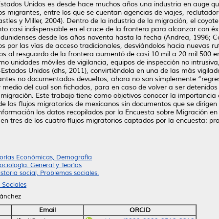
stados Unidos es desde hace muchos años una industria en auge qu
los migrantes, entre los que se cuentan agencias de viajes, recluta
astles y Miller, 2004). Dentro de la industria de la migración, el coyo
o casi indispensable en el cruce de la frontera para alcanzar con éxi
nidenses desde los años noventa hasta la fecha (Andrea, 1996; Corn
por las vías de acceso tradicionales, desviándolos hacia nuevas rutas
s al resguardo de la frontera aumentó de casi 10 mil a 20 mil 500 e
como unidades móviles de vigilancia, equipos de inspección no intrusiv
o-Estados Unidos (dhs, 2011), convirtiéndola en una de las más vigi
grantes no documentados devueltos, ahora no son simplemente “regre
or medio del cual son fichados, para en caso de volver a ser detenid
 migración. Este trabajo tiene como objetivos conocer la importancia d
o de los flujos migratorios de mexicanos sin documentos que se dirig
 información los datos recopilados por la Encuesta sobre Migración en
en tres de los cuatro flujos migratorios captados por la encuesta: pro
eorías Económicas, Demografía
ciología: General y Teorías
storia social, Problemas sociales.
 Sociales
Sánchez
Email
ORCID