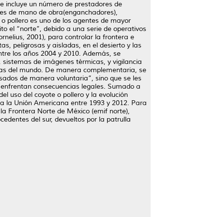
e incluye un número de prestadores de
dores de mano de obra(enganchadores),
te o pollero es uno de los agentes de mayor
to el “norte”, debido a una serie de operativos
elius, 2001), para controlar la frontera e
, peligrosas y aisladas, en el desierto y las
ntre los años 2004 y 2010. Además, se
a, sistemas de imágenes térmicas, y vigilancia
ladas del mundo. De manera complementaria, se
sados de manera voluntaria”, sino que se les
os enfrentan consecuencias legales. Sumado a
el uso del coyote o pollero y la evolución
en a la Unión Americana entre 1993 y 2012. Para
 la Frontera Norte de México (emif norte),
cedentes del sur, devueltos por la patrulla