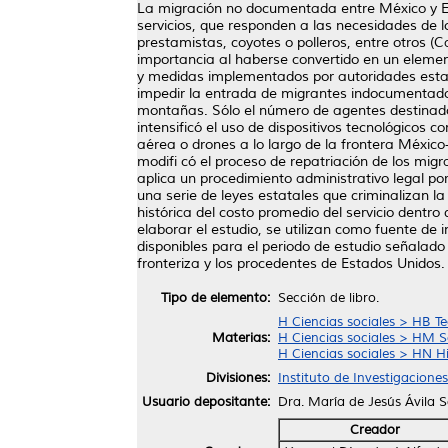
La migración no documentada entre México y E
servicios, que responden a las necesidades de 
prestamistas, coyotes o polleros, entre otros (C
importancia al haberse convertido en un element
y medidas implementados por autoridades estadu
impedir la entrada de migrantes indocumentados 
montañas. Sólo el número de agentes destinado
intensificó el uso de dispositivos tecnológicos 
aérea o drones a lo largo de la frontera Méxic
modifi có el proceso de repatriación de los mi
aplica un procedimiento administrativo legal p
una serie de leyes estatales que criminalizan la
histórica del costo promedio del servicio dentr
elaborar el estudio, se utilizan como fuente de
disponibles para el periodo de estudio señalado 
fronteriza y los procedentes de Estados Unidos.
Tipo de elemento:
Sección de libro.
H Ciencias sociales > HB T
Materias:
H Ciencias sociales > HM So
H Ciencias sociales > HN Hi
Divisiones:
Instituto de Investigaciones
Usuario depositante:
Dra. María de Jesús Ávila 
Creador