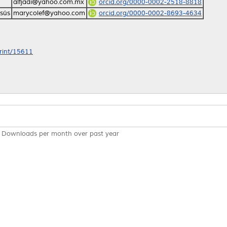
alfjadi@yahoo.com.mx
orcid.org/0000-0002-2518-8818
esús
marycolef@yahoo.com
orcid.org/0000-0002-8693-4634
print/15611
Downloads per month over past year