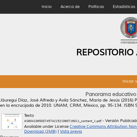
Inicio
Acerca de
Políticas
Estadísticas
REPOSITORIO
Iniciar 
Panorama educativo 
Jáuregui Díaz, José Alfredo
y
Avila Sánchez, María de Jesús
(2016)
P
en la encrucijada de 2010. UNAM, CRIM, México, pp. 95-134. ISBN
Texto
- Versión Publicad
AS6041865887457421521060716811_content_1.pdf
Available under License
Creative Commons Attribution Non
Download (2MB)
|
Vista previa