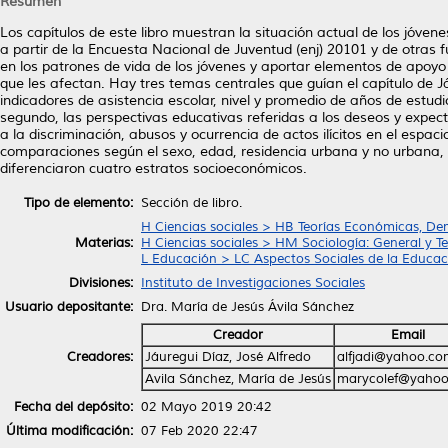
Resumen
Los capítulos de este libro muestran la situación actual de los jóv
a partir de la Encuesta Nacional de Juventud (enj) 20101 y de otras 
en los patrones de vida de los jóvenes y aportar elementos de apoyo
que les afectan. Hay tres temas centrales que guían el capítulo de Jáu
indicadores de asistencia escolar, nivel y promedio de años de estudi
segundo, las perspectivas educativas referidas a los deseos y expec
a la discriminación, abusos y ocurrencia de actos ilícitos en el espacio
comparaciones según el sexo, edad, residencia urbana y no urbana, 
diferenciaron cuatro estratos socioeconómicos.
Tipo de elemento:
Sección de libro.
H Ciencias sociales > HB Teorías Económicas, De
Materias:
H Ciencias sociales > HM Sociología: General y Te
L Educación > LC Aspectos Sociales de la Educac
Divisiones:
Instituto de Investigaciones Sociales
Usuario depositante:
Dra. María de Jesús Ávila Sánchez
Creador
Email
Creadores:
Jáuregui Díaz, José Alfredo
alfjadi@yahoo.c
Avila Sánchez, María de Jesús
marycolef@yaho
Fecha del depósito:
02 Mayo 2019 20:42
Última modificación:
07 Feb 2020 22:47