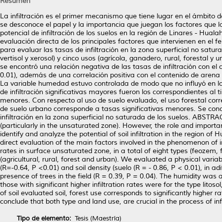
Resumen
La infiltración es el primer mecanismo que tiene lugar en el ámbito
se desconoce el papel y la importancia que juegan los factores que la
potencial de infiltración de los suelos en la región de Linares - Hua
evaluación directa de los principales factores que intervienen en el fe
para evaluar las tasas de infiltración en la zona superficial no saturad
vertisol y xerosol) y cinco usos (agrícola, ganadero, rural, forestal 
se encontró una relación negativa de las tasas de infiltración con el c
0.01), además de una correlación positiva con el contenido de arena (R
La variable humedad estuvo controlada de modo que no influyó en los
de infiltración significativas mayores fueron los correspondientes al t
menores. Con respecto al uso de suelo evaluado, el uso forestal corr
de suelo urbano corresponde a tasas significativas menores. Se conc
infiltración en la zona superficial no saturada de los suelos. ABSTRA
(particularly in the unsaturated zone). However, the role and import
identify and analyze the potential of soil infiltration in the region o
direct evaluation of the main factors involved in the phenomenon of inf
rates in surface unsaturated zone, in a total of eight types (feozem, flu
(agricultural, rural, forest and urban). We evaluated a physical varia
(R=-0.64, P <0.01) and soil density (suelo (R = - 0.86, P < 0.01), in ad
presence of trees in the field (R = 0.39, P = 0.04). The humidity was a
those with significant higher infiltration rates were for the type lito
of soil evaluated soil, forest use corresponds to significantly higher r
conclude that both type and land use, are crucial in the process of infi
Tipo de elemento:
Tesis (Maestría)