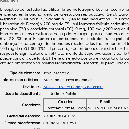
Resumen
El objetivo del estudio fue utilizar la Somatotropina bovina recomb
eficiencia embrionaria fuera de la estación reproductiva. Se utilizar
(Alpina n=6, Nubio n=9, Saanen n=1) en la segunda etapa. La sincroni
Liberación de Droga) y 200 mg de FSHp (Hormona folículo estimulant
peso vivo (PV) y condición corporal (CC) (0 mg, 100 mg y 200 mg de rbS
laparotomía. Los resultados de la primer etapa, para el número de c
6.7±2.8 200 mg). El número de embriones recolectados fue siginific
embargo, el porcentaje de embriones recolectados fue menor en el t
100 mg de rbST (83.3%). El porcentaje de embriones transferibles f
respuesta significatoria en el tratamiento de superovulación y por lo 
puede concluir; que la rBST tiene un efecto positivo en cuanto a la
clave: Somatotropina bovina recombinante, embrión, superovulación
Tipo de elemento:
Tesis (Maestría)
Información adicional:
Maestría en ciencia animal
Divisiones:
Medicina Veterinaria y Zootecnia
Usuario depositante:
Lic. Josimar Pulido
Creador
Email
Creadores:
González Gómez, Adán
NO ESPECIFICADO
NO
Fecha del depósito:
20 Jun 2019 15:21
Última modificación:
04 Dic 2019 17:51