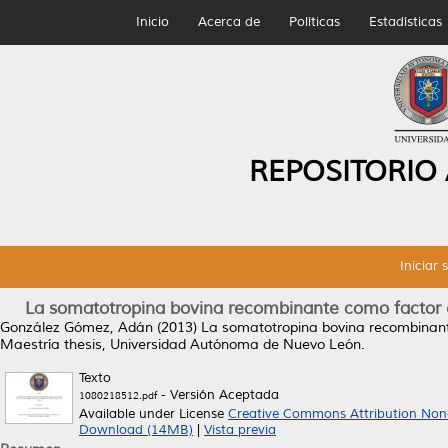
Inicio
Acerca de
Políticas
Estadísticas
REPOSITORIO
Iniciar 
La somatotropina bovina recombinante como factor e
González Gómez, Adán
(2013)
La somatotropina bovina recombinant
Maestría thesis, Universidad Autónoma de Nuevo León.
Texto
- Versión Aceptada
1080218512.pdf
Available under License
Creative Commons Attribution Non
Download (14MB)
|
Vista previa