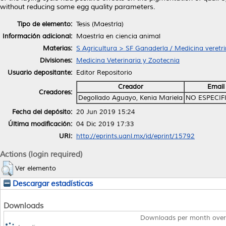
without reducing some egg quality parameters.
Tipo de elemento:
Tesis (Maestría)
Información adicional:
Maestría en ciencia animal
Materias:
S Agricultura > SF Ganadería / Medicina veretri
Divisiones:
Medicina Veterinaria y Zootecnia
Usuario depositante:
Editor Repositorio
Creador
Email
Creadores:
Degollado Aguayo, Kenia Mariela
NO ESPECIF
Fecha del depósito:
20 Jun 2019 15:24
Última modificación:
04 Dic 2019 17:33
URI:
http://eprints.uanl.mx/id/eprint/15792
Actions (login required)
Ver elemento
Descargar estadísticas
Downloads
Downloads per month over