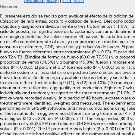
Download (984kB)
|
Vista previa
Resumen
El presente estudio se realizó para evaluar el efecto de la adición de
utilización de nutrientes, postura y calidad de huevo. Dieciocho codo
alojadas y asignaron individualmente a tres tratamientos (T1 0%, 
ciclo de puesta, se registró peso de la codorniz y consumo de aliment
de energía y proteína. Se seleccionaron 59 huevos de cada tratamien
un diseño completamente al azar, y comparación de medias por el mét
consumo de alimento, GDP, peso final y producción de huevo. El porcen
huevo no fueron diferentes entre tratamientos (P > 0.05). El peso d
con T2 y T3. El índice de forma de huevo (80.0 vs 77.5%) y la propor
proporción de yema (34.5%) y albúmina (49.8%) fueron similares entr
altos (P < 0.001). El parámetro L* fue más alto (P < 0.001) para T1.
dieta de codorniz al inicio del ciclo de postura tuvo efectos positivo
huevo, la utilización de energía y proteína de las dietas, y sin re
to evaluate the effect of adding 0 (T1), 5 (T2) and 10% (T3) moringa l
about nutrient utilization, egg quality and production. Eighteen 7-wk o
individually and randomly assigned to the three treatments (T1 0%, T
intake were recorded weekly. In a period of 48 hours, excrete were c
treatment) were identified, weighed and measured. The experimenta
performed with SPSS® software, and mean comparisons using Tukey. T
of these nutrients in egg were not different among treatments (P > 0
was higher (313 vs 279 μm, P <0.05) on T1. The shape index (80.0 vs 
proportion of yolk (34.5%) and albumin (49.8%) were similar among 
values (P < 0.001). The L* parameter was higher (P < 0.001) for T1. I
of the laying cycle had positive effects on the pigmentation of quail e