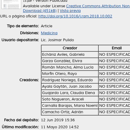
- Versión Publicada
13.pdf
Available under License
Creative Commons Attribution Non
Download (451kB)
|
Vista previa
URL o página oficial:
http://doi.org/10.1016/j.ram.2018.10.002
Tipo de elemento:
Article
Divisiones:
Medicina
Usuario depositante:
Lic. Josimar Pulido
Creador
Email
Echániz Aviles, Gabriela
NO ESPECIFICA
Garza González, Elvira
NO ESPECIFICA
Román Mancha, Alma Lucía
NO ESPECIFICA
Morfín Otero, Rayo
NO ESPECIFICA
Creadores:
Rodríguez Noriega, Eduardo
NO ESPECIFICA
Ayala Gaytán, Juan Jacobo
NO ESPECIFICA
Guajardo Lara, Claudia Elena
NO ESPECIFICA
Soto Nogueron, Araceli
NO ESPECIFICA
Carnalla Barajas, Maria Noemí
NO ESPECIFICA
Camacho Ortiz, Adrián
NO ESPECIFICA
Fecha del depósito:
12 Jun 2019 15:36
Última modificación:
11 Mayo 2020 14:52