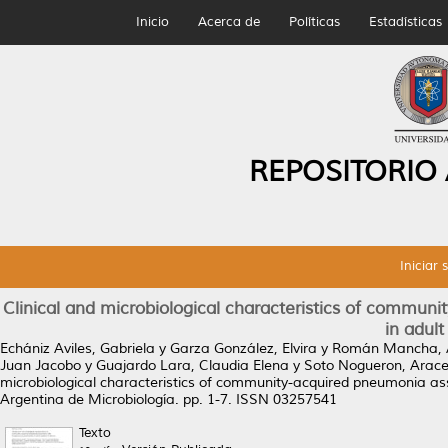
Inicio
Acerca de
Políticas
Estadísticas
REPOSITORIO
Iniciar 
Clinical and microbiological characteristics of commu
in adult
Echániz Aviles, Gabriela
y
Garza González, Elvira
y
Román Mancha, 
Juan Jacobo
y
Guajardo Lara, Claudia Elena
y
Soto Nogueron, Arace
microbiological characteristics of community-acquired pneumonia as
Argentina de Microbiología. pp. 1-7. ISSN 03257541
Texto