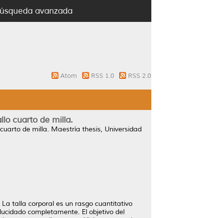
úsqueda avanzada
Atom
RSS 1.0
RSS 2.0
lo cuarto de milla.
cuarto de milla.
Maestría thesis, Universidad
 La talla corporal es un rasgo cuantitativo
ilucidado completamente. El objetivo del