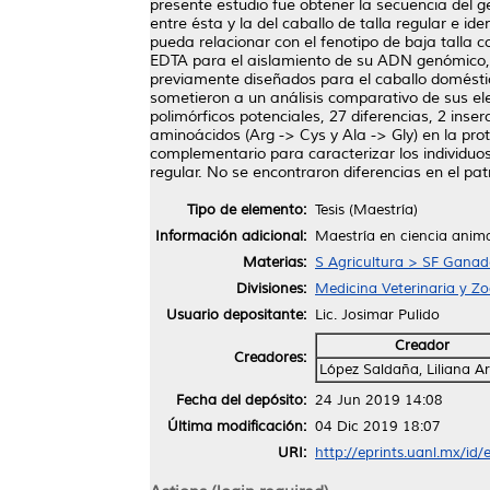
presente estudio fue obtener la secuencia del 
entre ésta y la del caballo de talla regular e ide
pueda relacionar con el fenotipo de baja talla 
EDTA para el aislamiento de su ADN genómico, s
previamente diseñados para el caballo domésti
sometieron a un análisis comparativo de sus el
polimórficos potenciales, 27 diferencias, 2 ins
aminoácidos (Arg -> Cys y Ala -> Gly) en la pro
complementario para caracterizar los individuos
regular. No se encontraron diferencias en el pa
Tipo de elemento:
Tesis (Maestría)
Información adicional:
Maestría en ciencia anim
Materias:
S Agricultura > SF Ganade
Divisiones:
Medicina Veterinaria y Z
Usuario depositante:
Lic. Josimar Pulido
Creador
Creadores:
López Saldaña, Liliana A
Fecha del depósito:
24 Jun 2019 14:08
Última modificación:
04 Dic 2019 18:07
URI:
http://eprints.uanl.mx/id