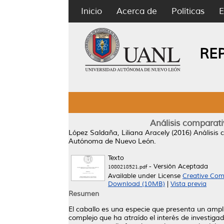
Inicio
Acerca de
Políticas
E
RE
Análisis comparati
López Saldaña, Liliana Aracely
(2016)
Análisis 
Autónoma de Nuevo León.
Texto
- Versión Aceptada
1080218521.pdf
Available under License
Creative Com
Download (10MB)
|
Vista previa
Resumen
El caballo es una especie que presenta un amplio
complejo que ha atraído el interés de investiga