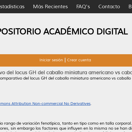
stadísticas
Más Recientes
FAQ's
Contacto
B
POSITORIO ACADÉMICO DIGITAL
Iniciar sesión
Crear cuenta
vo del locus GH del caballo miniatura americano vs cabal
comparativo del locus GH del caballo miniatura americano vs caballo 
mons Attribution Non-commercial No Derivatives
.
 rango de variación fenotípica, tanto en tipo como en talla corporal.
dores, sin embargo los factores que influyen en la misma no se han d