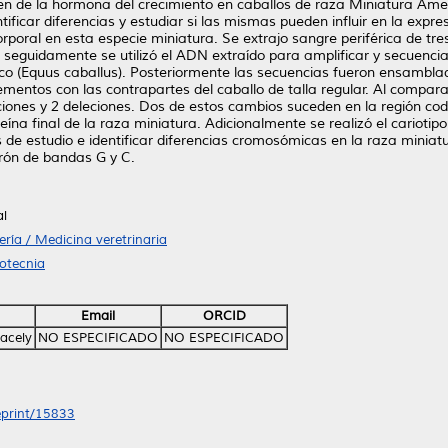
gen de la hormona del crecimiento en caballos de raza Miniatura Ame
ntificar diferencias y estudiar si las mismas pueden influir en la expres
corporal en esta especie miniatura. Se extrajo sangre periférica de t
eguidamente se utilizó el ADN extraído para amplificar y secuencia
co (Equus caballus). Posteriormente las secuencias fueron ensamblad
ementos con las contrapartes del caballo de talla regular. Al compar
erciones y 2 deleciones. Dos de estos cambios suceden en la región co
teína final de la raza miniatura. Adicionalmente se realizó el cariot
 de estudio e identificar diferencias cromosómicas en la raza miniatu
trón de bandas G y C.
al
ría / Medicina veretrinaria
ootecnia
Email
ORCID
racely
NO ESPECIFICADO
NO ESPECIFICADO
/eprint/15833