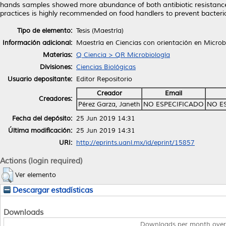
hands samples showed more abundance of both antibiotic resistance 
practices is highly recommended on food handlers to prevent bacteri
Tipo de elemento:
Tesis (Maestría)
Información adicional:
Maestría en Ciencias con orientación en Microb
Materias:
Q Ciencia > QR Microbiología
Divisiones:
Ciencias Biológicas
Usuario depositante:
Editor Repositorio
Creador
Email
Creadores:
Pérez Garza, Janeth
NO ESPECIFICADO
NO E
Fecha del depósito:
25 Jun 2019 14:31
Última modificación:
25 Jun 2019 14:31
URI:
http://eprints.uanl.mx/id/eprint/15857
Actions (login required)
Ver elemento
Descargar estadísticas
Downloads
Downloads per month over