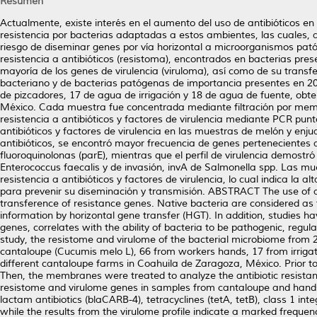
Resumen
Actualmente, existe interés en el aumento del uso de antibióticos en 
resistencia por bacterias adaptadas a estos ambientes, las cuales,
riesgo de diseminar genes por vía horizontal a microorganismos pat
resistencia a antibióticos (resistoma), encontrados en bacterias pres
mayoría de los genes de virulencia (viruloma), así como de su transfe
bacteriano y de bacterias patógenas de importancia presentes en 2
de pizcadores, 17 de agua de irrigación y 18 de agua de fuente, obt
México. Cada muestra fue concentrada mediante filtración por membra
resistencia a antibióticos y factores de virulencia mediante PCR pun
antibióticos y factores de virulencia en las muestras de melón y enj
antibióticos, se encontró mayor frecuencia de genes pertenecientes a β
fluoroquinolonas (parE), mientras que el perfil de virulencia demostr
Enterococcus faecalis y de invasión, invA de Salmonella spp. Las 
resistencia a antibióticos y factores de virulencia, lo cual indica l
para prevenir su diseminación y transmisión. ABSTRACT The use of antib
transference of resistance genes. Native bacteria are considered as
information by horizontal gene transfer (HGT). In addition, studies ha
genes, correlates with the ability of bacteria to be pathogenic, regu
study, the resistome and virulome of the bacterial microbiome from 
cantaloupe (Cucumis melo L), 66 from workers hands, 17 from irriga
different cantaloupe farms in Coahuila de Zaragoza, México. Prior 
Then, the membranes were treated to analyze the antibiotic resistan
resistome and virulome genes in samples from cantaloupe and hands ri
lactam antibiotics (blaCARB-4), tetracyclines (tetA, tetB), class 1 in
while the results from the virulome profile indicate a marked freque