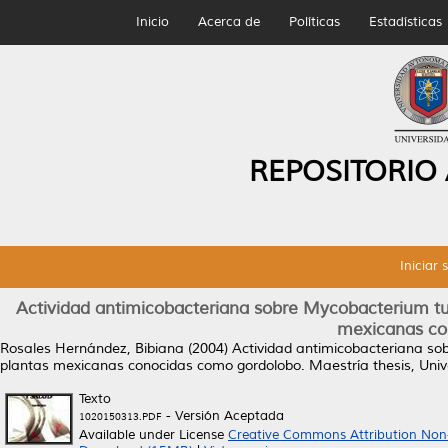
Inicio
Acerca de
Políticas
Estadísticas
REPOSITORIO
Iniciar 
Actividad antimicobacteriana sobre Mycobacterium tu
mexicanas co
Rosales Hernández, Bibiana
(2004)
Actividad antimicobacteriana so
plantas mexicanas conocidas como gordolobo.
Maestría thesis, Uni
Texto
- Versión Aceptada
1020150313.PDF
Available under License
Creative Commons Attribution Non