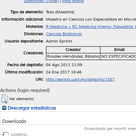
Download (15MB)
|
Vista previa
Tipo de elemento:
Tesis (Maestría)
Información adicional:
Maestro en Ciencias con Especialidad en Microb
Materias:
R Medicina > RC Medicina Interna, Psiquiatría,
Divisiones:
Ciencias Biológicas
Usuario depositante:
Admin Eprints
Creador
Email
Creadores:
Rosales Hernández, Bibiana
NO ESPECIFICAD
Fecha del depósito:
04 Ago 2011 21:09
Última modificación:
24 Ene 2017 16:46
URI:
http://eprints.uanl.mx/id/eprint/1587
Actions (login required)
Ver elemento
Descargar estadísticas
Downloads
Downloads per month over
Loading...