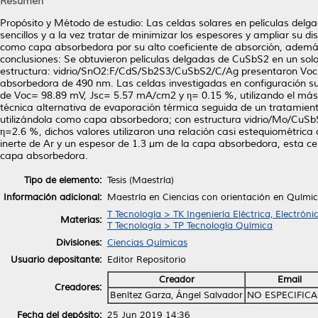
Resumen
Propósito y Método de estudio: Las celdas solares en películas delg
sencillos y a la vez tratar de minimizar los espesores y ampliar su d
como capa absorbedora por su alto coeficiente de absorción, además
conclusiones: Se obtuvieron películas delgadas de CuSbS2 en un sol
estructura: vidrio/SnO2:F/CdS/Sb2S3/CuSbS2/C/Ag presentaron Voc
absorbedora de 490 nm. Las celdas investigadas en configuración s
de Voc= 98.89 mV, Jsc= 5.57 mA/cm2 y η= 0.15 %, utilizando el más 
técnica alternativa de evaporación térmica seguida de un tratamiento
utilizándola como capa absorbedora; con estructura vidrio/Mo/Cu
η=2.6 %, dichos valores utilizaron una relación casi estequiométric
inerte de Ar y un espesor de 1.3 µm de la capa absorbedora, esta ce
capa absorbedora.
Tipo de elemento:
Tesis (Maestría)
Información adicional:
Maestría en Ciencias con orientación en Químic
T Tecnología > TK Ingeniería Eléctrica, Electróni
Materias:
T Tecnología > TP Tecnología Química
Divisiones:
Ciencias Químicas
Usuario depositante:
Editor Repositorio
Creador
Email
Creadores:
Benítez Garza, Ángel Salvador
NO ESPECIFIC
Fecha del depósito:
25 Jun 2019 14:36