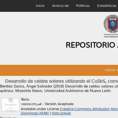
Inicio
Acerca de
Políticas
Estadísticas
REPOSITORIO
Iniciar 
Desarrollo de celdas solares utilizando el CuSbS₂ co
Benítez Garza, Ángel Salvador
(2018)
Desarrollo de celdas solares u
químico.
Maestría thesis, Universidad Autónoma de Nuevo León.
Texto
- Versión Aceptada
1080291078.pdf
Available under License
Creative Commons Attribution Non
Download (4MB)
|
Vista previa