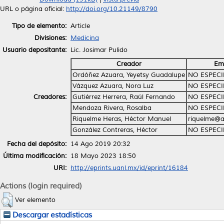
URL o página oficial:
http://doi.org/10.21149/8790
Tipo de elemento:
Article
Divisiones:
Medicina
Usuario depositante:
Lic. Josimar Pulido
Creador
Ema
Ordóñez Azuara, Yeyetsy Guadalupe
NO ESPECI
Vázquez Azuara, Nora Luz
NO ESPECI
Creadores:
Gutiérrez Herrera, Raúl Fernando
NO ESPECI
Mendoza Rivera, Rosalba
NO ESPECI
Riquelme Heras, Héctor Manuel
riquelme@
González Contreras, Héctor
NO ESPECI
Fecha del depósito:
14 Ago 2019 20:32
Última modificación:
18 Mayo 2023 18:50
URI:
http://eprints.uanl.mx/id/eprint/16184
Actions (login required)
Ver elemento
Descargar estadísticas