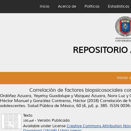
Inicio
Acerca de
Políticas
Estadísticas
REPOSITORIO
Iniciar 
Correlación de factores biopsicosociales co
Ordóñez Azuara, Yeyetsy Guadalupe
y
Vázquez Azuara, Nora Luz
y
Héctor Manuel
y
González Contreras, Héctor
(2018)
Correlación de f
adolescentes.
Salud Pública de México, 60 (4, jul). p. 385. ISSN 003
Texto
- Versión Publicada
100.pdf
Available under License
Creative Commons Attribution Non
Download (191kB)
|
Vista previa