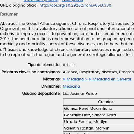
URL o página oficial:
http://doi.org/10.29262/ram.v65i3.380
Resumen
Abstract The Global Alliance against Chronic Respiratory Diseases (
Organization. It is a voluntary alliance of national and international
actions to improve access to prevention, care and essential medicati
2017, the need for actions and representation to be grouped by geo
morbidity and mortality control of these diseases, and others that imp
diﬀ usion and knowledge of chronic respiratory diseases magnitude an
to be replicated in the region and to generate strategic alliances for t
Tipo de elemento:
Article
Palabras claves no controlados:
Alliance, Respiratory diseases, Progra
Materias:
R Medicina > R Medicina en General
Divisiones:
Medicina
Usuario depositante:
Lic. Josimar Pulido
Creador
Gómez, René Maximiliano
González Díaz, Sandra Nora
Urrutia Pereira, Marilyn
Valentín Rostan, Marylin