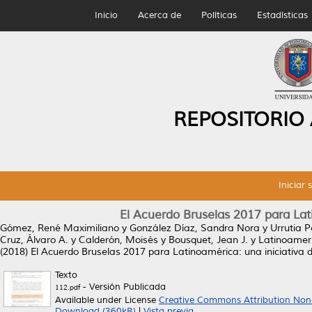
Inicio
Acerca de
Políticas
Estadísticas
REPOSITORIO
Iniciar 
El Acuerdo Bruselas 2017 para Lat
Gómez, René Maximiliano
y
González Díaz, Sandra Nora
y
Urrutia P
Cruz, Álvaro A.
y
Calderón, Moisés
y
Bousquet, Jean J.
y
Latinoamer
(2018)
El Acuerdo Bruselas 2017 para Latinoamérica: una iniciativa 
Texto
- Versión Publicada
112.pdf
Available under License
Creative Commons Attribution Non
Download (360kB)
|
Vista previa