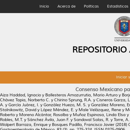
Inicio
Acerca de
Políticas
Estadísticas
REPOSITORIO
Iniciar 
Consenso Mexicano para
Aiza Haddad, Ignacio
y
Ballesteros Amozurrutia, Mario Arturo
y
Bor
Chávez Tapia, Norberto C.
y
Chirino Sprung, R.A.
y
Cisneros Garza, 
A.
y
García Juárez, I.
y
González Huezo, M. S.
y
González Moreno, E
Stalnikowitz, David
y
López Méndez, E.
y
Male Velázquez, Rene
y
Ma
Roberto
y
Moreno Alcántar, Rosalba
y
Muñoz Espinosa, Linda Elsa
y
Robles, M.T.
y
Sánchez Ávila, Juan F.
y
Sandoval Salas, R.
y
Torre, A.
Wolpert Barraza, Enrique
y
Bosques Padilla, Francisco Javier
(2018)
Gastroenterología de México, 83 (3). pp. 275-324. ISSN 0375-0906