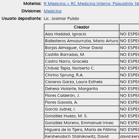
Materias:
R Medicina > RC Medicina Interna, Psiquiatría, N
Divisiones:
Medicina
Usuario depositante:
Lic. Josimar Pulido
Creador
Aiza Haddad, Ignacio
NO ESPE
Ballesteros Amozurrutia, Mario Arturo
NO ESPE
Borjas Almaguer, Omar David
NO ESPE
Castillo Barradas, M.
NO ESPE
Castro Narro, Graciela
NO ESPE
Chávez Tapia, Norberto C.
NO ESPE
Chirino Sprung, R.A.
NO ESPE
Cisneros Garza, Laura Esthela
NO ESPE
Dehesa Violante, Margarita
NO ESPE
Flores Calderón, J.
NO ESPE
Flores Gaxiola, A.
NO ESPE
García Juárez, I.
NO ESPE
González Huezo, M. S.
NO ESPE
González Moreno, Emmanuel Irineo
NO ESPE
Higuera de la Tijera, María de Fátima
NO ESPE
Kershenobich Stalnikowitz, David
david.ke