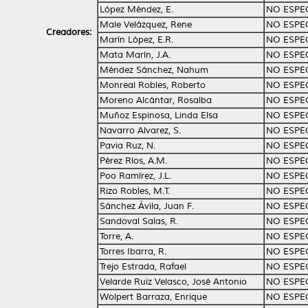
López Méndez, E.
NO ESPE
Male Velázquez, Rene
NO ESPE
Creadores:
Marín López, E.R.
NO ESPE
Mata Marín, J.A.
NO ESPE
Méndez Sánchez, Nahum
NO ESPE
Monreal Robles, Roberto
NO ESPE
Moreno Alcántar, Rosalba
NO ESPE
Muñoz Espinosa, Linda Elsa
NO ESPE
Navarro Alvarez, S.
NO ESPE
Pavia Ruz, N.
NO ESPE
Pérez Ríos, A.M.
NO ESPE
Poo Ramírez, J.L.
NO ESPE
Rizo Robles, M.T.
NO ESPE
Sánchez Ávila, Juan F.
NO ESPE
Sandoval Salas, R.
NO ESPE
Torre, A.
NO ESPE
Torres Ibarra, R.
NO ESPE
Trejo Estrada, Rafael
NO ESPE
Velarde Ruiz Velasco, José Antonio
NO ESPE
Wolpert Barraza, Enrique
NO ESPE