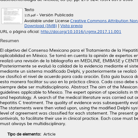
Texto
- Versión Publicada
115.pdf
Available under License
Creative Commons Attribution Non
Download (3MB)
|
Vista previa
URL o página oficial:
http://doi.org/10.1016/j.rgmx.2017.11.001
Resumen
El objetivo del Consenso Mexicano para el Tratamiento de la Hepatiti
aplicabilidad en México. Se tomó en cuenta la opinión de expertos en
realizó una revisión de la bibliografía en MEDLINE, EMBASE y CENTR
Posteriormente se evaluó la calidad de la evidencia mediante el si
mediante un sistema modificado Delphi, y posteriormente se realizó 
se clasificó el nivel de acuerdo para cada oración. Esta guía busca 
esta manera facilitar su uso en la práctica clínica. Cada caso debe 
siempre debe ser multidisciplinario. Abstract The aim of the Mexican
guidelines applicable to Mexico. The expert opinion of specialists in 
and hepatology. A search of the medical literature was carried o
hepatitis C treatment. The quality of evidence was subsequently e
The statements were then voted upon, using the modified Delphi syste
level of agreement was classified for each statement. The present 
antivirals, to facilitate their use in clinical practice. Each case mu
must always be multidisciplinary.
Tipo de elemento:
Article