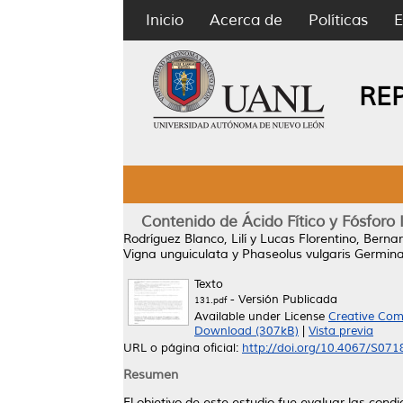
Inicio
Acerca de
Políticas
E
RE
Contenido de Ácido Fítico y Fósforo
Rodríguez Blanco, Lilí
y
Lucas Florentino, Berna
Vigna unguiculata y Phaseolus vulgaris Germin
Texto
- Versión Publicada
131.pdf
Available under License
Creative Com
Download (307kB)
|
Vista previa
URL o página oficial:
http://doi.org/10.4067/S0
Resumen
El objetivo de este estudio fue evaluar las cond