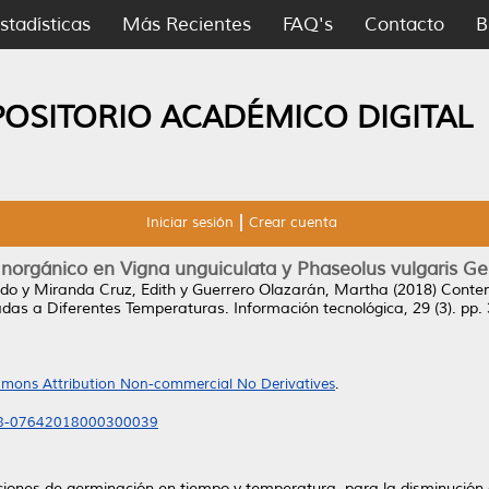
stadísticas
Más Recientes
FAQ's
Contacto
B
POSITORIO ACADÉMICO DIGITAL
Iniciar sesión
Crear cuenta
 Inorgánico en Vigna unguiculata y Phaseolus vulgaris 
rdo
y
Miranda Cruz, Edith
y
Guerrero Olazarán, Martha
(2018)
Conten
adas a Diferentes Temperaturas.
Información tecnológica, 29 (3). pp
mons Attribution Non-commercial No Derivatives
.
718-07642018000300039
iciones de germinación en tiempo y temperatura, para la disminución d