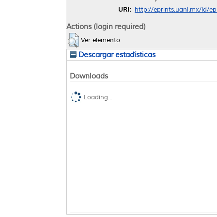
URI:
http://eprints.uanl.mx/id/e
Actions (login required)
Ver elemento
Descargar estadísticas
Downloads
Loading...