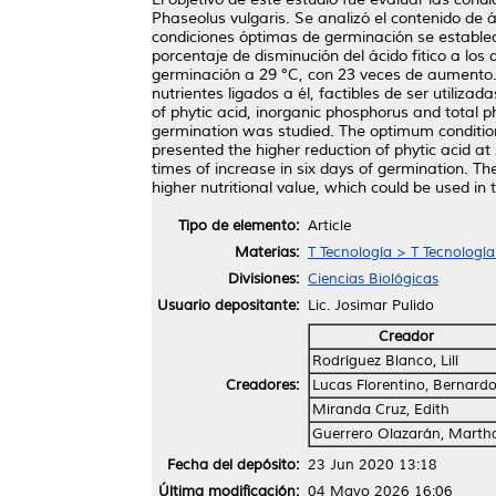
Phaseolus vulgaris. Se analizó el contenido de á
condiciones óptimas de germinación se establec
porcentaje de disminución del ácido fitico a los
germinación a 29 °C, con 23 veces de aumento. 
nutrientes ligados a él, factibles de ser utiliz
of phytic acid, inorganic phosphorus and total 
germination was studied. The optimum condition
presented the higher reduction of phytic acid a
times of increase in six days of germination. The
higher nutritional value, which could be used in
Tipo de elemento:
Article
Materias:
T Tecnología > T Tecnologí
Divisiones:
Ciencias Biológicas
Usuario depositante:
Lic. Josimar Pulido
Creador
Rodríguez Blanco, Lilí
Creadores:
Lucas Florentino, Bernard
Miranda Cruz, Edith
Guerrero Olazarán, Marth
Fecha del depósito:
23 Jun 2020 13:18
Última modificación:
04 Mayo 2026 16:06