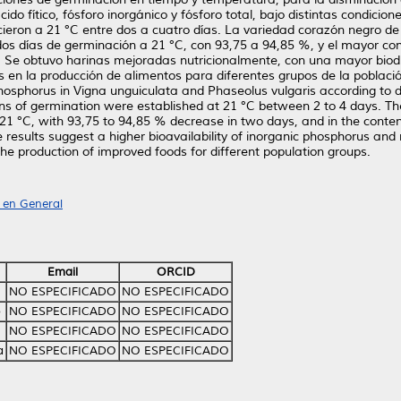
cido fítico, fósforo inorgánico y fósforo total, bajo distintas condic
ieron a 21 °C entre dos a cuatro días. La variedad corazón negro de
 dos días de germinación a 21 °C, con 93,75 a 94,85 %, y el mayor con
Se obtuvo harinas mejoradas nutricionalmente, con una mayor biodisp
adas en la producción de alimentos para diferentes grupos de la poblaci
phosphorus in Vigna unguiculata and Phaseolus vulgaris according to d
s of germination were established at 21 °C between 2 to 4 days. The
t 21 °C, with 93,75 to 94,85 % decrease in two days, and in the conte
 results suggest a higher bioavailability of inorganic phosphorus and 
 the production of improved foods for different population groups.
a en General
Email
ORCID
NO ESPECIFICADO
NO ESPECIFICADO
o
NO ESPECIFICADO
NO ESPECIFICADO
NO ESPECIFICADO
NO ESPECIFICADO
a
NO ESPECIFICADO
NO ESPECIFICADO