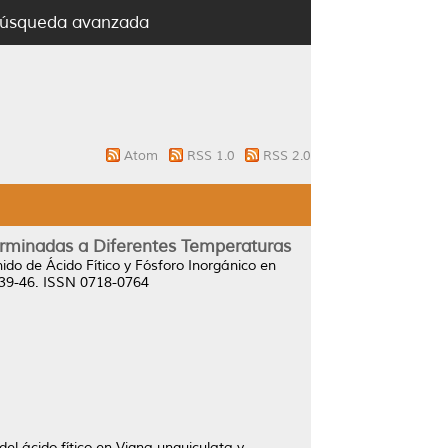
úsqueda avanzada
Atom
RSS 1.0
RSS 2.0
Germinadas a Diferentes Temperaturas
ido de Ácido Fítico y Fósforo Inorgánico en
. 39-46. ISSN 0718-0764
el ácido fítico en Vigna unguiculata y