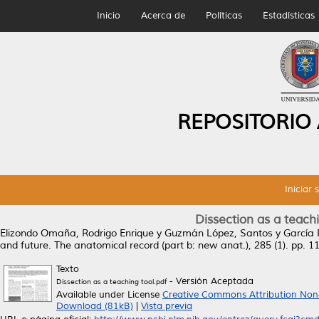
Inicio
Acerca de
Políticas
Estadísticas
REPOSITORIO
Iniciar 
Dissection as a teachi
Elizondo Omaña, Rodrigo Enrique
y
Guzmán López, Santos
y
García 
and future.
The anatomical record (part b: new anat.), 285 (1). pp. 
Texto
- Versión Aceptada
Dissection as a teaching tool.pdf
Available under License
Creative Commons Attribution Non
Download (81kB)
|
Vista previa