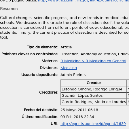
URL o página oficial:
http://www.ncbi.nlm.nih.gov/entrez/query.fcgi?cmd
Resumen
Cultural changes, scientific progress, and new trends in medical edu
schools. We discuss in this article the role of dissection itself, the 
dissection is considered from different points of view: educational, 
students. Finally, the current practice of dissection is described for 
tool.
Tipo de elemento:
Article
Palabras claves no controlados:
Dissection, Anatomy education, Cada
Materias:
R Medicina > R Medicina en General
Divisiones:
Medicina
Usuario depositante:
Admin Eprints
Creador
Elizondo Omaña, Rodrigo Enrique
Creadores:
Guzmán López, Santos
García Rodríguez, María de Lourdes
Fecha del depósito:
25 Mayo 2011 06:18
Última modificación:
09 Feb 2016 22:34
URI:
http://eprints.uanl.mx/id/eprint/1639