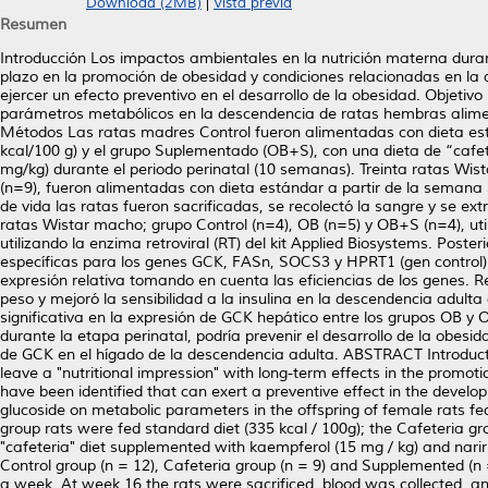
Download (2MB)
|
Vista previa
Resumen
Introducción Los impactos ambientales en la nutrición materna duran
plazo en la promoción de obesidad y condiciones relacionadas en la
ejercer un efecto preventivo en el desarrollo de la obesidad. Objetiv
parámetros metabólicos en la descendencia de ratas hembras alimen
Métodos Las ratas madres Control fueron alimentadas con dieta está
kcal/100 g) y el grupo Suplementado (OB+S), con una dieta de “cafe
mg/kg) durante el periodo perinatal (10 semanas). Treinta ratas Wis
(n=9), fueron alimentadas con dieta estándar a partir de la semana 
de vida las ratas fueron sacrificadas, se recolectó la sangre y se ex
ratas Wistar macho; grupo Control (n=4), OB (n=5) y OB+S (n=4), uti
utilizando la enzima retroviral (RT) del kit Applied Biosystems. Po
específicas para los genes GCK, FASn, SOCS3 y HPRT1 (gen control).
expresión relativa tomando en cuenta las eficiencias de los genes. 
peso y mejoró la sensibilidad a la insulina en la descendencia adult
significativa en la expresión de GCK hepático entre los grupos OB y
durante la etapa perinatal, podría prevenir el desarrollo de la obesida
de GCK en el hígado de la descendencia adulta. ABSTRACT Introduct
leave a "nutritional impression" with long-term effects in the promo
have been identified that can exert a preventive effect in the develo
glucoside on metabolic parameters in the offspring of female rats fe
group rats were fed standard diet (335 kcal / 100g); the Cafeteria gr
"cafeteria" diet supplemented with kaempferol (15 mg / kg) and narirut
Control group (n = 12), Cafeteria group (n = 9) and Supplemented (n
a week. At week 16 the rats were sacrificed, blood was collected, an