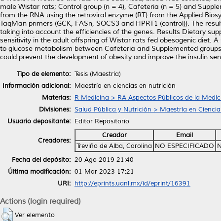
male Wistar rats; Control group (n = 4), Cafeteria (n = 5) and Sup
from the RNA using the retroviral enzyme (RT) from the Applied Bios
TaqMan primers (GCK, FASn, SOCS3 and HPRT1 (control)). The results
taking into account the efficiencies of the genes. Results Dietary s
sensitivity in the adult offspring of Wistar rats fed obesogenic diet. 
to glucose metabolism between Cafeteria and Supplemented groups. C
could prevent the development of obesity and improve the insulin sensi
Tipo de elemento:
Tesis (Maestría)
Información adicional:
Maestría en ciencias en nutrición
Materias:
R Medicina > RA Aspectos Públicos de la Medic
Divisiones:
Salud Pública y Nutrición > Maestría en Ciencia
Usuario depositante:
Editor Repositorio
Creador
Email
Creadores:
Treviño de Alba, Carolina
NO ESPECIFICADO
N
Fecha del depósito:
20 Ago 2019 21:40
Última modificación:
01 Mar 2023 17:21
URI:
http://eprints.uanl.mx/id/eprint/16391
Actions (login required)
Ver elemento