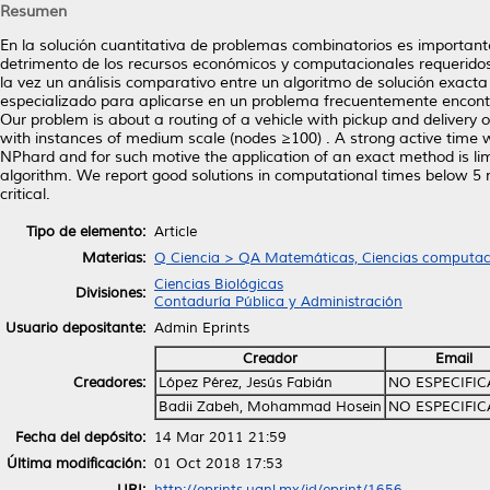
Resumen
En la solución cuantitativa de problemas combinatorios es importante
detrimento de los recursos económicos y computacionales requeridos. 
la vez un análisis comparativo entre un algoritmo de solución exacta
especializado para aplicarse en un problema frecuentemente encontrad
Our problem is about a routing of a vehicle with pickup and delivery
with instances of medium scale (nodes ≥100) . A strong active time w
NPhard and for such motive the application of an exact method is li
algorithm. We report good solutions in computational times below 5 mi
critical.
Tipo de elemento:
Article
Materias:
Q Ciencia > QA Matemáticas, Ciencias computac
Ciencias Biológicas
Divisiones:
Contaduría Pública y Administración
Usuario depositante:
Admin Eprints
Creador
Email
Creadores:
López Pérez, Jesús Fabián
NO ESPECIFI
Badii Zabeh, Mohammad Hosein
NO ESPECIFI
Fecha del depósito:
14 Mar 2011 21:59
Última modificación:
01 Oct 2018 17:53
URI:
http://eprints.uanl.mx/id/eprint/1656