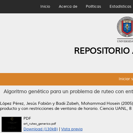
Inicio
Acerca de
Políticas
Estadísticas
REPOSITORIO
Iniciar 
Algoritmo genético para un problema de ruteo con ent
López Pérez, Jesús Fabián
y
Badii Zabeh, Mohammad Hosein
(2005
producto y con restricciones de ventana de horario.
Ciencia UANL, 8 
PDF
art_ruteo_generico.pdf
Download (130kB)
|
Vista previa