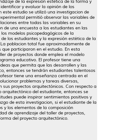
dizaje de la expresión estética de la forma y
entificar y evaluar la opinión de los
 En este estudio se utilizó una investigacion de
 experimental permitió observar las variables de
laciones entre todas las variables en su
ión de una encuesta a los estudiantes en las
n: los modelos psicopedagógicos de la
de los estudiantes y la expresión estética de la
L. La poblacion total fue aproximadamente de
 que participaron en el estudio. En esta
aller de proyectos donde emplea el modelo
ograma educativo. El profesor tiene una
deas que permita que las desarrollen y las
ico, entonces se tendrán estudiantes talentosos
profesor tiene una enseñanza centrada en el
solucionar problemas y tareas diversas,
n sus proyectos arquitectónicos. Con respecto a
o arquitectónico del estudiante, entonces se
itudes puede inspirar sentimientos positivos y
zgo de esta investigacion, si el estudiante de la
s y los elementos de la composición
idad de aprendizaje del taller de proyectos,
forma del proyecto arquitectónico.