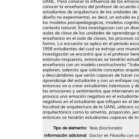
UANL. Para conocer la influencia de las emocion
conocer la enseñanza del profesor de acuerdo al 
estudiantes de arquitectura de las unidades de apre
diseño no experimental, es decir, un estudio ex 
los modelos psicopedagogicos, modelos cognitivo
contexto natural. Esta investigacion con un dise
aulas de clase de las unidades de aprendizaje d
enseñanza en el aula de clases, los procesos cog
forma. La encuesta se aplico en el periodo esc
1958 estudiantes del cual se extrajo una muestra
investigación se encontró que si el profesor t
estimulo–respuesta, entonces se tendrán estudi
enseñanza con un modelo constructivista ”Saber
exploren, además que solicite conceptos arquite
y descubridores que serán capaces de hacer cos
aprendizaje del estudiante y con un enfoque cog
entonces va a crear estudiantes talentosos y d
las emociones y sentimientos que intervienen en 
provoca una emoción negativa en el estudiante y
negativos en el estudiante que influyen en el de
facultad de arquitectura de la UANL utilizara 
arquitectónica como la simetría, proporción, jera
entonces se tendrán estudiantes capaces de tran
Tipo de elemento:
Tesis (Doctorado)
Información adicional:
Doctor en Filosofía con o