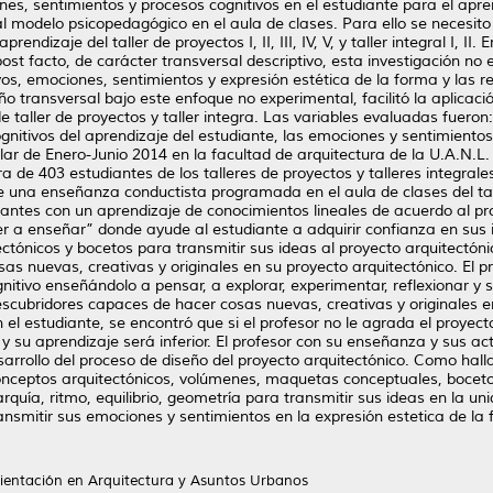
es, sentimientos y procesos cognitivos en el estudiante para el apren
modelo psicopedagógico en el aula de clases. Para ello se necesito id
ndizaje del taller de proyectos I, II, III, IV, V, y taller integral I, II.
post facto, de carácter transversal descriptivo, esta investigación no
s, emociones, sentimientos y expresión estética de la forma y las re
ño transversal bajo este enfoque no experimental, facilitó la aplicac
e taller de proyectos y taller integra. Las variables evaluadas fuero
nitivos del aprendizaje del estudiante, las emociones y sentimientos 
olar de Enero-Junio 2014 en la facultad de arquitectura de la U.A.N.
 de 403 estudiantes de los talleres de proyectos y talleres integrales
iene una enseñanza conductista programada en el aula de clases del t
antes con un aprendizaje de conocimientos lineales de acuerdo al pr
 a enseñar” donde ayude al estudiante a adquirir confianza en sus i
ctónicos y bocetos para transmitir sus ideas al proyecto arquitectón
as nuevas, creativas y originales en su proyecto arquitectónico. El 
nitivo enseñándolo a pensar, a explorar, experimentar, reflexionar y 
escubridores capaces de hacer cosas nuevas, creativas y originales e
el estudiante, se encontró que si el profesor no le agrada el proyect
 su aprendizaje será inferior. El profesor con su enseñanza y sus act
sarrollo del proceso de diseño del proyecto arquitectónico. Como halla
conceptos arquitectónicos, volúmenes, maquetas conceptuales, boceto
rquía, ritmo, equilibrio, geometría para transmitir sus ideas en la un
smitir sus emociones y sentimientos en la expresión estetica de la 
rientación en Arquitectura y Asuntos Urbanos