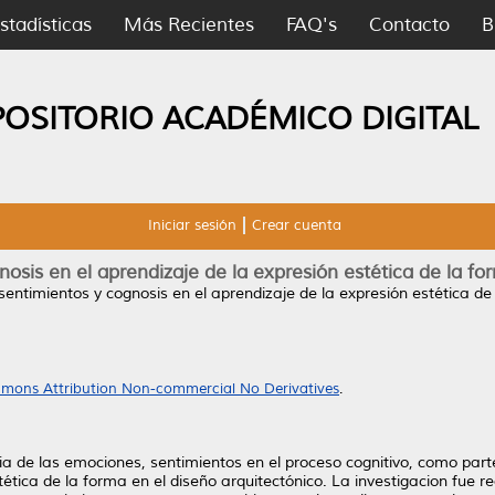
stadísticas
Más Recientes
FAQ's
Contacto
B
POSITORIO ACADÉMICO DIGITAL
Iniciar sesión
Crear cuenta
osis en el aprendizaje de la expresión estética de la for
entimientos y cognosis en el aprendizaje de la expresión estética de 
mons Attribution Non-commercial No Derivatives
.
ncia de las emociones, sentimientos en el proceso cognitivo, como par
ética de la forma en el diseño arquitectónico. La investigacion fue re