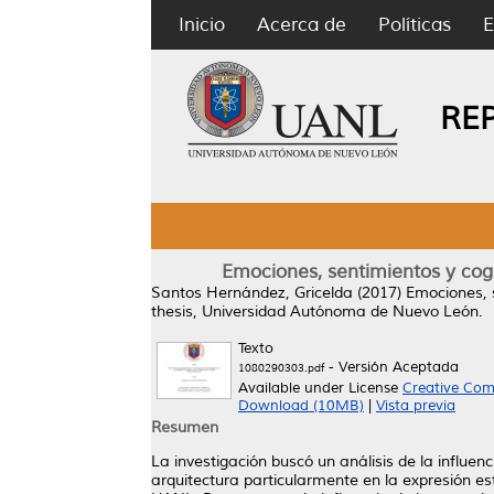
Inicio
Acerca de
Políticas
E
RE
Emociones, sentimientos y cogn
Santos Hernández, Gricelda
(2017)
Emociones, s
thesis, Universidad Autónoma de Nuevo León.
Texto
- Versión Aceptada
1080290303.pdf
Available under License
Creative Com
Download (10MB)
|
Vista previa
Resumen
La investigación buscó un análisis de la influe
arquitectura particularmente en la expresión est