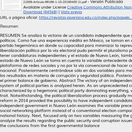
- Versión Publicada
21806-Artículo-99166-1-10-20190408 (1).pdf
Available under License
Creative Commons Attribution Non
Download (845kB)
|
Vista previa
URL o página oficial:
https://revistas.javeriana.edu.co/index.php/papelp..
Resumen
RESUMEN Se analiza la victoria de un candidato independiente que g
políticos. Como fue una experiencia inédita en México, se toman en c
partido hegemónico en donde su capacidad para minimizar la represe
liberalización política por la vía electoral pudo permitir el pluralismo
tener candidaturas independientes y el estado de Nuevo León, también 
estado de Nuevo León se toma en cuenta la variable antecedente d
plataforma de redes sociales y no por la vía convencional de hacer ca
nacional. Posteriormente centrándose sólo en dos variables para med
los resultados en materia de corrupción y seguridad pública. Posterio
el primer balance de gobierno. Abstract The victory of an independe
system of political parties is analyzed herein. As an unprecedented ca
characterized by a hegemonic political party dominating everything, w
trait. Notwithstanding, the political liberalization process gradually 
reform in 2014 provided the possibility to have independent candidate
independent government in Nuevo León examines the variable precede
social networking platform instead of a conventional election campai
national history. Next, focused only on two variables measuring the g
analyze the results regarding the public security and corruption issue
the conclusions from the first governmental balance