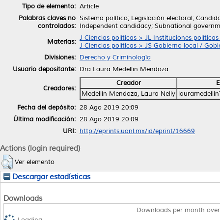
Tipo de elemento:
Article
Palabras claves no
Sistema político; Legislación electoral; Candid
controlados:
Independent candidacy; Subnational govern
J Ciencias políticas > JL Instituciones polític
Materias:
J Ciencias políticas > JS Gobierno local / Gob
Divisiones:
Derecho y Criminología
Usuario depositante:
Dra Laura Medellin Mendoza
Creador
E
Creadores:
Medellín Mendoza, Laura Nelly
lauramedelli
Fecha del depósito:
28 Ago 2019 20:09
Última modificación:
28 Ago 2019 20:09
URI:
http://eprints.uanl.mx/id/eprint/16669
Actions (login required)
Ver elemento
Descargar estadísticas
Downloads
Downloads per month over
Loading...