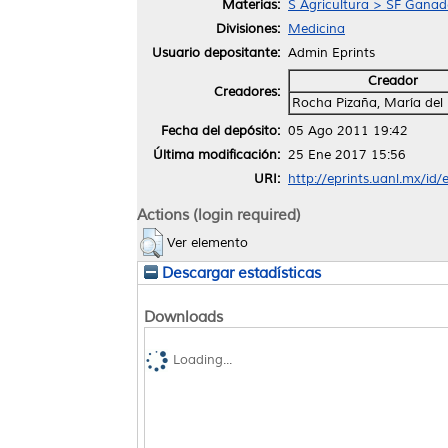
Materias:
S Agricultura > SF Ganade
Divisiones:
Medicina
Usuario depositante:
Admin Eprints
Creador
Creadores:
Rocha Pizaña, María del
Fecha del depósito:
05 Ago 2011 19:42
Última modificación:
25 Ene 2017 15:56
URI:
http://eprints.uanl.mx/id/
Actions (login required)
Ver elemento
Descargar estadísticas
Downloads
Loading...