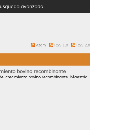
úsqueda avanzada
Atom
RSS 1.0
RSS 2.0
ecimiento bovino recombinante
 del crecimiento bovino recombinante.
Maestría