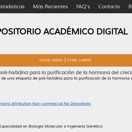
stadísticas
Más Recientes
FAQ's
Contacto
B
POSITORIO ACADÉMICO DIGITAL
Iniciar sesión
Crear cuenta
poli-histidina para la purificación de la hormona del cr
d de una etiqueta de poli-histidina para la purificación de la hormona
mons Attribution Non-commercial No Derivatives
.
specialidad en Biología Molecular e Ingeniería Genética