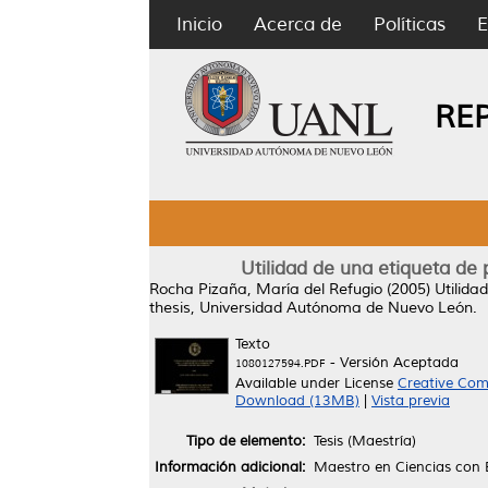
Inicio
Acerca de
Políticas
E
RE
Utilidad de una etiqueta de 
Rocha Pizaña, María del Refugio
(2005)
Utilida
thesis, Universidad Autónoma de Nuevo León.
Texto
- Versión Aceptada
1080127594.PDF
Available under License
Creative Com
Download (13MB)
|
Vista previa
Tipo de elemento:
Tesis (Maestría)
Información adicional:
Maestro en Ciencias con E