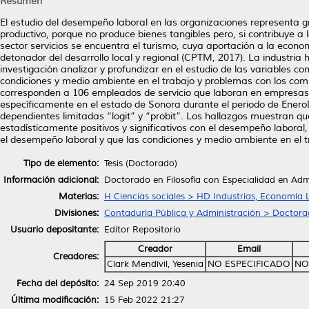
Resumen
El estudio del desempeño laboral en las organizaciones representa g
productivo, porque no produce bienes tangibles pero, si contribuye a
sector servicios se encuentra el turismo, cuya aportación a la econ
detonador del desarrollo local y regional (CPTM, 2017). La industria 
investigación analizar y profundizar en el estudio de las variables co
condiciones y medio ambiente en el trabajo y problemas con los com
corresponden a 106 empleados de servicio que laboran en empresas h
específicamente en el estado de Sonora durante el periodo de Ene
dependientes limitadas “logit” y “probit”. Los hallazgos muestran que
estadísticamente positivos y significativos con el desempeño laboral, 
el desempeño laboral y que las condiciones y medio ambiente en el t
Tipo de elemento:
Tesis (Doctorado)
Información adicional:
Doctorado en Filosofía con Especialidad en Adm
Materias:
H Ciencias sociales > HD Industrias, Economía 
Divisiones:
Contaduría Pública y Administración > Doctorad
Usuario depositante:
Editor Repositorio
Creador
Email
Creadores:
Clark Mendívil, Yesenia
NO ESPECIFICADO
NO
Fecha del depósito:
24 Sep 2019 20:40
Última modificación:
15 Feb 2022 21:27