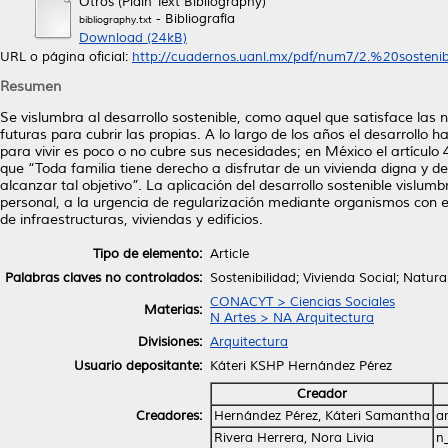
Otros (Plain Text Bibliography)
- Bibliografía
bibliography.txt
Download (24kB)
URL o página oficial:
http://cuadernos.uanl.mx/pdf/num7/2.%20sostenibil
Resumen
Se vislumbra al desarrollo sostenible, como aquel que satisface las
futuras para cubrir las propias. A lo largo de los años el desarrollo 
para vivir es poco o no cubre sus necesidades; en México el artículo 4
que “Toda familia tiene derecho a disfrutar de un vivienda digna y d
alcanzar tal objetivo”. La aplicación del desarrollo sostenible vislum
personal, a la urgencia de regularización mediante organismos con
de infraestructuras, viviendas y edificios.
Tipo de elemento:
Article
Palabras claves no controlados:
Sostenibilidad; Vivienda Social; Natura
CONACYT > Ciencias Sociales
Materias:
N Artes > NA Arquitectura
Divisiones:
Arquitectura
Usuario depositante:
Káteri KSHP Hernández Pérez
Creador
Creadores:
Hernández Pérez, Káteri Samantha
a
Rivera Herrera, Nora Livia
n