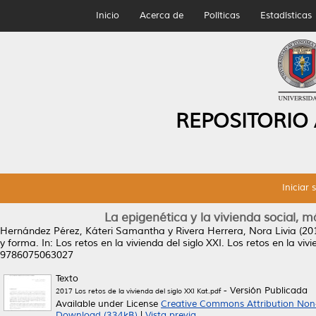
Inicio
Acerca de
Políticas
Estadísticas
REPOSITORIO
Iniciar 
La epigenética y la vivienda social, 
Hernández Pérez, Káteri Samantha
y
Rivera Herrera, Nora Livia
(20
y forma.
In: Los retos en la vivienda del siglo XXI. Los retos en la vi
9786075063027
Texto
- Versión Publicada
2017 Los retos de la vivienda del siglo XXI Kat.pdf
Available under License
Creative Commons Attribution Non
Download (334kB)
|
Vista previa