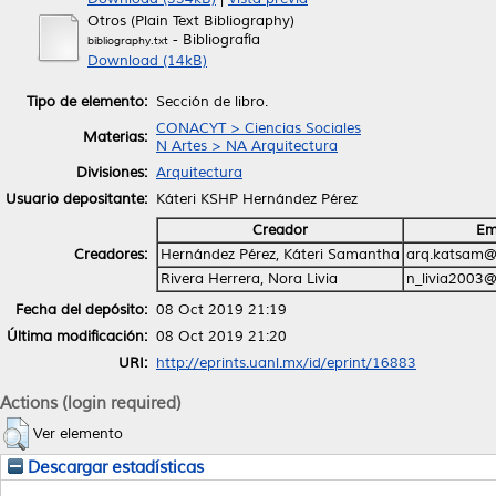
Otros (Plain Text Bibliography)
- Bibliografía
bibliography.txt
Download (14kB)
Tipo de elemento:
Sección de libro.
CONACYT > Ciencias Sociales
Materias:
N Artes > NA Arquitectura
Divisiones:
Arquitectura
Usuario depositante:
Káteri KSHP Hernández Pérez
Creador
Em
Creadores:
Hernández Pérez, Káteri Samantha
arq.katsam@
Rivera Herrera, Nora Livia
n_livia2003
Fecha del depósito:
08 Oct 2019 21:19
Última modificación:
08 Oct 2019 21:20
URI:
http://eprints.uanl.mx/id/eprint/16883
Actions (login required)
Ver elemento
Descargar estadísticas