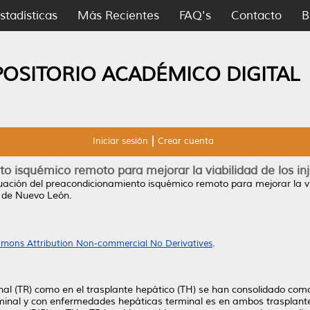
stadísticas
Más Recientes
FAQ's
Contacto
B
POSITORIO ACADÉMICO DIGITAL
Iniciar sesión
Crear cuenta
 isquémico remoto para mejorar la viabilidad de los inj
uación del preacondicionamiento isquémico remoto para mejorar la viab
 de Nuevo León.
mons Attribution Non-commercial No Derivatives
.
enal (TR) como en el trasplante hepático (TH) se han consolidado com
erminal y con enfermedades hepáticas terminal es en ambos trasplantes