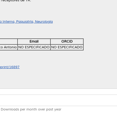
 receptores de TR.
Interna, Psiquiatría, Neurología
Email
ORCID
co Antonio
NO ESPECIFICADO
NO ESPECIFICADO
/eprint/16897
Downloads per month over past year