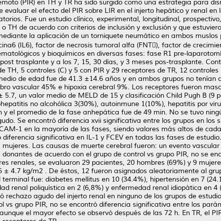
moto (PIR) en TH y TR ha sido surgido como una estrategia para dismi
e evaluar el efecto del PIR sobre LIR en el injerto hepático y renal en
torios. Fue un estudio clínico, experimental, longitudinal, prospectivo
 TH de acuerdo con criterios de inclusión y exclusión y que estuvieron
mediante la aplicación de un torniquete neumático en ambos muslos p
cina6 (IL6), factor de necrosis tumoral alfa (FNT), factor de crecimi
matológicos y bioquímicos en diversas fases: fase R1 pre-laparotomí
 h post trasplante y a los 7, 15, 30 días, y 3 meses pos-trasplante. C
e TH, 5 controles (C) y 5 con PIR y 29 receptores de TR, 12 controles
edio de edad fue de 41.3 ±14.6 años y en ambos grupos no tenían cri
bro vascular 45% e hipoxia cerebral 9%. Los receptores fueron masc
5.7, un valor medio de MELD de 15 y clasificación Child Pugh B (9 pac
ohepatitis no alcohólica 3(30%), autoinmune 1(10%), hepatitis por viru
h y el promedio de la fase anhepática fue de 49 min. No se tuvo ningú
gudo. Se encontró diferencia xvii significativa entre los grupos en los
CAM-1 en la mayoría de las fases, siendo valores más altos de cada
 diferencia significativa en IL-1 y FCEV en todas las fases de estud
ujeres. Las causas de muerte cerebral fueron: un evento vascular c
s donantes de acuerdo con el grupo de control vs grupo PIR, no se enco
res renales, se evaluaron 29 pacientes, 20 hombres (69%) y 9 muje
6 ± 4.7 kg/m2 . De éstos, 12 fueron asignados aleatoriamente al grup
terminal fue: diabetes mellitus en 10 (34.4%), hipertensión en 7 (24.
 renal poliquística en 2 (6,8%) y enfermedad renal idiopática en 4 (
vó rechazo agudo del injerto renal en ninguno de los grupos de estudi
l vs grupo PIR, no se encontró diferencia significativa entre los pará
aunque el mayor efecto se observó después de las 72 h. En TR, el PIR 