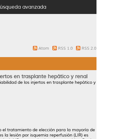
úsqueda avanzada
Atom
RSS 1.0
RSS 2.0
ertos en trasplante hepático y renal
ilidad de los injertos en trasplante hepático y
o el tratamiento de elección para la mayoría de
 la lesión por isquemia reperfusión (LIR) es