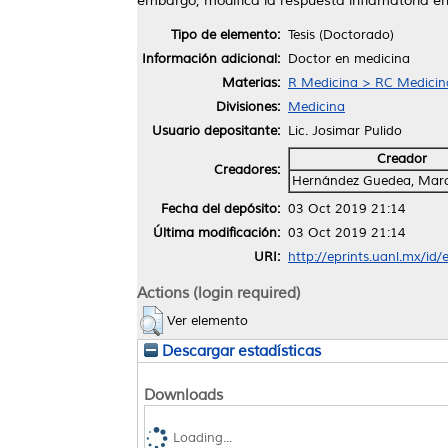
embargo, modifica la respuesta inflamatoria en
Tipo de elemento:
Tesis (Doctorado)
Información adicional:
Doctor en medicina
Materias:
R Medicina > RC Medicina 
Divisiones:
Medicina
Usuario depositante:
Lic. Josimar Pulido
Creador
Creadores:
Hernández Guedea, Mar
Fecha del depósito:
03 Oct 2019 21:14
Última modificación:
03 Oct 2019 21:14
URI:
http://eprints.uanl.mx/id
Actions (login required)
Ver elemento
Descargar estadísticas
Downloads
Loading...