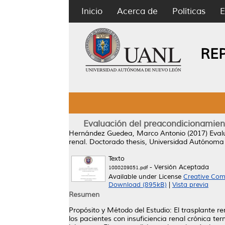
Inicio
Acerca de
Políticas
E
RE
Evaluación del preacondicionamiento
Hernández Guedea, Marco Antonio
(2017)
Eval
renal.
Doctorado thesis, Universidad Autónoma
Texto
- Versión Aceptada
1080289851.pdf
Available under License
Creative Com
Download (895kB)
|
Vista previa
Resumen
Propósito y Método del Estudio: El trasplante r
los pacientes con insuficiencia renal crónica t