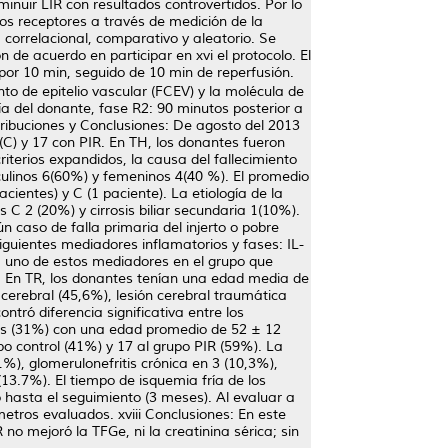
nuir LIR con resultados controvertidos. Por lo
 los receptores a través de medición de la
, correlacional, comparativo y aleatorio. Se
 de acuerdo en participar en xvi el protocolo. El
or 10 min, seguido de 10 min de reperfusión.
ento de epitelio vascular (FCEV) y la molécula de
a del donante, fase R2: 90 minutos posterior a
ontribuciones y Conclusiones: De agosto del 2013
 (C) y 17 con PIR. En TH, los donantes fueron
terios expandidos, la causa del fallecimiento
ulinos 6(60%) y femeninos 4(40 %). El promedio
ientes) y C (1 paciente). La etiología de la
s C 2 (20%) y cirrosis biliar secundaria 1(10%).
n caso de falla primaria del injerto o pobre
 siguientes mediadores inflamatorios y fases: IL-
 uno de estos mediadores en el grupo que
io. En TR, los donantes tenían una edad media de
erebral (45,6%), lesión cerebral traumática
ntró diferencia significativa entre los
res (31%) con una edad promedio de 52 ± 12
o control (41%) y 17 al grupo PIR (59%). La
1%), glomerulonefritis crónica en 3 (10,3%),
13.7%). El tiempo de isquemia fría de los
o hasta el seguimiento (3 meses). Al evaluar a
metros evaluados. xviii Conclusiones: En este
no mejoró la TFGe, ni la creatinina sérica; sin