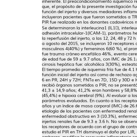
inherente. El preacondicionamiento isquémico re
que, el propósito de la presente investigación fu
función del injerto y diversos mediadores inflama
incluyeron pacientes que fueron sometidos a TR o
PIR fue realizado en los donantes cadavéricos 
Se determinaron la interleucina1 (IL1), interleu
adhesión intracelular-1(ICAM-1), parámetros he
la reperfusión del injerto, a las 12, 24, 48 y 72
a agosto del 2015, se incluyeron 10 receptores d
masculinos 4(40%) y femeninos 6(60 %), el prom
fue trauma cráneo encefálico 46%, evento cere
de edad fue de 59 ± 9.7 años, con IMC de 26.1± 
cirrosis hepática fue: alcohólica 3(30%), esteat
El tiempo promedio de isquemia fría fue de 4.1 
función inicial del injerto así como de rechazo a
6 en PR, 24H y 72H; FNTα en 7D, 15D y 30D e I
recibió órganos sometidos a PIR; no se presentó
41,3 ± 14,9 años; 41,2% eran hombres y 58,8% m
(45,4%) e hipoxia cerebral (9%). Al evaluar a lo
parámetros evaluados. En cuanto a los recepto
años y un índice de masa corporal (IMC) de 26.
etiología de los pacientes con enfermedad renal 
enfermedad obstructiva en 3 (10.3%), enfermedad
injertos renales fue de 9.3 ± 3.6 h. No se obser
los receptores de acuerdo con el grupo de contro
estudio el PIR en TH disminuyo el daño por LIR, 