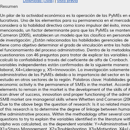
Download (1MB)
|
Vista previa
Resumen
Un pilar de la actividad económica es la operación de las PyMEs en 
lucrativas. Uno de los elementos para su permanencia en el mercado, 
considera a la habilidad directiva como ícono impulsor del éxito, inn
mencionado, un factor determinante para que las PyMEs se mantenga
Cameron (2005), establecen un modelo que las clasifica en personales
de investigación: ¿Están relacionadas las habilidades gerenciales de 
tiene como objetivo determinar el grado de vinculación entre las ha
el funcionamiento del proceso administrativo. Dentro de la metodolo
cuestionarios con 46 preguntas para tratar de explicar las variables 
calculó la confiabilidad a través del coeficiente de alfa de Cronbac
variables independientes están confirmadas de la siguiente manera
laboral, X4=Liderazgo y, X5=Innovación. La investigación solamente se
administrativo de las PyMEs debido a la importancia del sector en la 
estudio en otros sectores de la región. Palabras clave: Habilidades 
economic activity is the permanence of SMEs in the market. According
elements to remain in the market is the development of the skills of i
icon driver of success, innovation and proper functioning of the admi
SMB market are managerial skills where Whetten and Cameron (2005) 
Due to the above begs the question of research: Is it so related mana
of this research is to determine the degree of linkage between huma
the administrative process. Within the methodology after several co
questions to try to explain the variables identified in the literature w
alpha was calculated, as the dependent variable: Y=Administrative 
X1=Stress Management, X2=Troubleshooting, X3=Motivation, X4=Lead