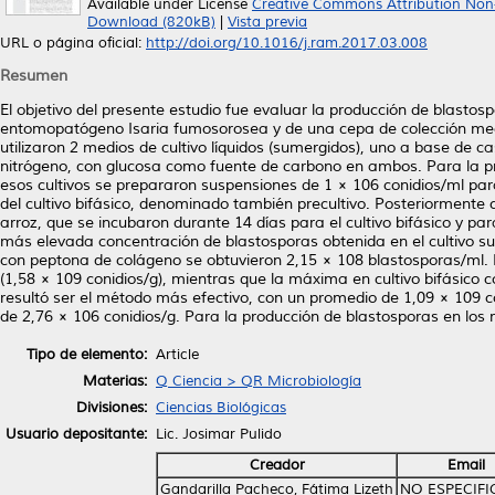
Available under License
Creative Commons Attribution Non
Download (820kB)
|
Vista previa
URL o página oficial:
http://doi.org/10.1016/j.ram.2017.03.008
Resumen
El objetivo del presente estudio fue evaluar la producción de blastos
entomopatógeno Isaria fumosorosea y de una cepa de colección medi
utilizaron 2 medios de cultivo líquidos (sumergidos), uno a base de
nitrógeno, con glucosa como fuente de carbono en ambos. Para la pro
esos cultivos se prepararon suspensiones de 1 × 106 conidios/ml para
del cultivo bifásico, denominado también precultivo. Posteriormente c
arroz, que se incubaron durante 14 días para el cultivo bifásico y par
más elevada concentración de blastosporas obtenida en el cultivo s
con peptona de colágeno se obtuvieron 2,15 × 108 blastosporas/ml. 
(1,58 × 109 conidios/g), mientras que la máxima en cultivo bifásico c
resultó ser el método más efectivo, con un promedio de 1,09 × 109 co
de 2,76 × 106 conidios/g. Para la producción de blastosporas en los 
Tipo de elemento:
Article
Materias:
Q Ciencia > QR Microbiología
Divisiones:
Ciencias Biológicas
Usuario depositante:
Lic. Josimar Pulido
Creador
Email
Gandarilla Pacheco, Fátima Lizeth
NO ESPECIF