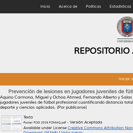
Inicio
Acerca de
Políticas
Estadísticas
REPOSITORIO
Iniciar 
Prevención de lesiones en jugadores juveniles de fút
Aquino Carmona, Miguel
y
Ochoa Ahmed, Fernando Alberto
y
Salas 
jugadores juveniles de fútbol profesional cuantificando distancia tot
deporte y ciencias aplicadas. (Por publicarse)
Texto
- Versión Aceptada
Poster FOD 2019 FOMAQ.pdf
Available under License
Creative Commons Attribution Non
Download (363kB)
|
Vista previa