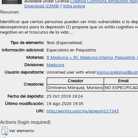
Available under License
Creative Commons Attribution Non
Download (23MB)
|
Vista previa
Resumen
Identificar que ciertas personas pueden ser más vulnerables a la de
desesperanza para la depresión (1) propone que un estilo cognitivo 
negativo en el trascurso de la vida....
Tipo de elemento:
Tesis (Especialidad)
Información adicional:
Especialista en Psiquiatría
Materias:
R Medicina > RC Medicina Interna, Psiquiatría,
Divisiones:
Medicina
Usuario depositante:
Unnamed user with email
karina.arellanod@ua
Creador
Email
Creadores:
Ontiveros Márquez, Mariana
NO ESPECIFICA
Fecha del depósito:
25 Oct 2019 19:24
Última modificación:
19 Ago 2020 19:35
URI:
http://eprints.uanl.mx/id/eprint/17343
Actions (login required)
Ver elemento