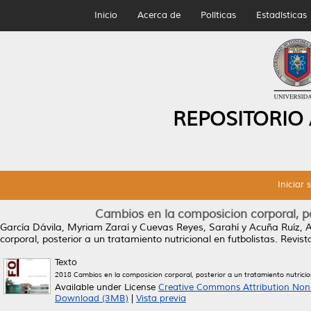
Inicio
Acerca de
Políticas
Estadísticas
REPOSITORIO
Iniciar 
Cambios en la composicion corporal, pos
García Dávila, Myriam Zaraí
y
Cuevas Reyes, Sarahí
y
Acuña Ruíz, 
corporal, posterior a un tratamiento nutricional en futbolistas.
Revista
Texto
2018 Cambios en la composicion corporal, posterior a un tratamiento nutricion
Available under License
Creative Commons Attribution Non
Download (3MB)
|
Vista previa