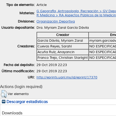
Tipo de elemento:
Article
G Geografía, Antropología, Recreación > GV Depo
Materias:
R Medicina > RA Aspectos Públicos de la Medici
Divisiones:
Organización Deportiva
Usuario depositante:
Dra. Myriam Zaraí García Dávila
Creador
Ema
García Dávila, Myriam Zaraí
myriam.garciad
Creadores:
Cuevas Reyes, Sarahí
NO ESPECIFIC
Acuña Ruíz, Anayancin
NO ESPECIFIC
Franco Trejo, Christian Starlight
NO ESPECIFIC
Fecha del depósito:
29 Oct 2019 22:23
Última modificación:
29 Oct 2019 22:23
URI:
http://eprints.uanl.mx/id/eprint/17370
Actions (login required)
Ver elemento
Descargar estadísticas
Downloads