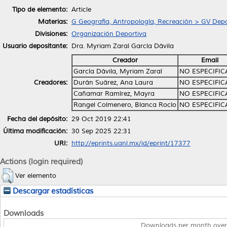
Tipo de elemento:
Article
Materias:
G Geografía, Antropología, Recreación > GV Depo
Divisiones:
Organización Deportiva
Usuario depositante:
Dra. Myriam Zaraí García Dávila
Creador
Email
García Dávila, Myriam Zaraí
NO ESPECIFI
Creadores:
Durán Suárez, Ana Laura
NO ESPECIFI
Cañamar Ramírez, Mayra
NO ESPECIFI
Rangel Colmenero, Blanca Rocío
NO ESPECIFI
Fecha del depósito:
29 Oct 2019 22:41
Última modificación:
30 Sep 2025 22:31
URI:
http://eprints.uanl.mx/id/eprint/17377
Actions (login required)
Ver elemento
Descargar estadísticas
Downloads
Downloads per month over