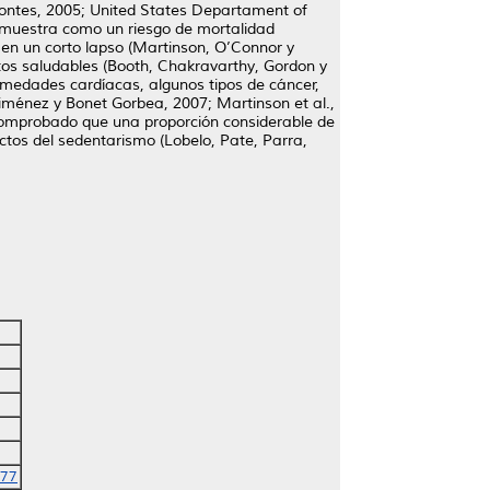
 Montes, 2005; United States Departament of
se muestra como un riesgo de mortalidad
s en un corto lapso (Martinson, O’Connor y
ectos saludables (Booth, Chakravarthy, Gordon y
rmedades cardíacas, algunos tipos de cáncer,
Jiménez y Bonet Gorbea, 2007; Martinson et al.,
 comprobado que una proporción considerable de
ctos del sedentarismo (Lobelo, Pate, Parra,
277