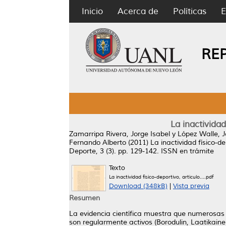
Inicio
Acerca de
Políticas
E
RE
La inactivida
Zamarripa Rivera, Jorge Isabel
y
López Walle, 
Fernando Alberto
(2011)
La inactividad físico-
Deporte, 3 (3). pp. 129-142. ISSN en trámite
Texto
La inactividad físico-deportivo, artículo....pdf
Download (348kB)
|
Vista previa
Resumen
La evidencia científica muestra que numerosa
son regularmente activos (Borodulin, Laatikainen