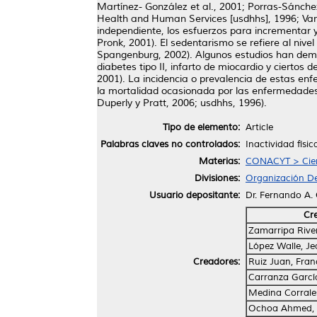
Martínez- González et al., 2001; Porras-Sánche
Health and Human Services [usdhhs], 1996; Varo e
independiente, los esfuerzos para incrementar y
Pronk, 2001). El sedentarismo se refiere al nive
Spangenburg, 2002). Algunos estudios han demos
diabetes tipo II, infarto de miocardio y cierto
2001). La incidencia o prevalencia de estas en
la mortalidad ocasionada por las enfermedades 
Duperly y Pratt, 2006; usdhhs, 1996).
Tipo de elemento:
Article
Palabras claves no controlados:
Inactividad físi
Materias:
CONACYT > Cien
Divisiones:
Organización De
Usuario depositante:
Dr. Fernando A.
Cr
Zamarripa River
López Walle, Je
Creadores:
Ruiz Juan, Fran
Carranza García
Medina Corrale
Ochoa Ahmed, 