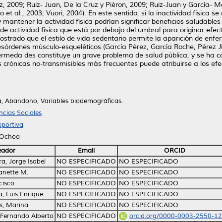
z, 2009; Ruiz- Juan, De la Cruz y Piéron, 2009; Ruiz-Juan y García-
t al., 2003; Vuori, 2004). En este sentido, si la inactividad física 
 mantener la actividad física podrían significar beneficios saludable
l de actividad física que está por debajo del umbral para originar ef
trado que el estilo de vida sedentario permite la aparición de enfe
s desórdenes músculo-esqueléticos (García Pérez, García Roche, Pérez 
fermeda des constituye un grave problema de salud pública, y se ha
crónicas no-transmisibles más frecuentes puede atribuirse a los efe
ca, Abandono, Variables biodemográficas.
cias Sociales
portiva
 Ochoa
eador
Email
ORCID
a, Jorge Isabel
NO ESPECIFICADO
NO ESPECIFICADO
anette M.
NO ESPECIFICADO
NO ESPECIFICADO
cisco
NO ESPECIFICADO
NO ESPECIFICADO
, Luis Enrique
NO ESPECIFICADO
NO ESPECIFICADO
s, Marina
NO ESPECIFICADO
NO ESPECIFICADO
Fernando Alberto
NO ESPECIFICADO
orcid.org/0000-0003-2550-1