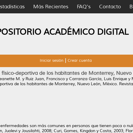
stadísticas
Más Recientes
FAQ's
Contacto
B
POSITORIO ACADÉMICO DIGITAL
Iniciar sesión
Crear cuenta
d físico-deportiva de los habitantes de Monterrey, Nuevo
Jeanette M.
y
Ruiz Juan, Francisco
y
Carranza García, Luis Enrique
y
deportiva de los habitantes de Monterrey, Nuevo León, México.
Revista
s enfermedades son más comunes en personas que tienen poca o nul
, Juolevi y Jousilahti, 2008; Curi, Gomes, Kingdon y Costa, 2003; Flor