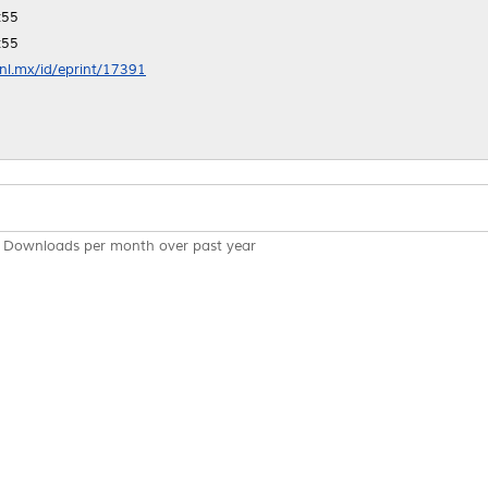
:55
:55
anl.mx/id/eprint/17391
Downloads per month over past year