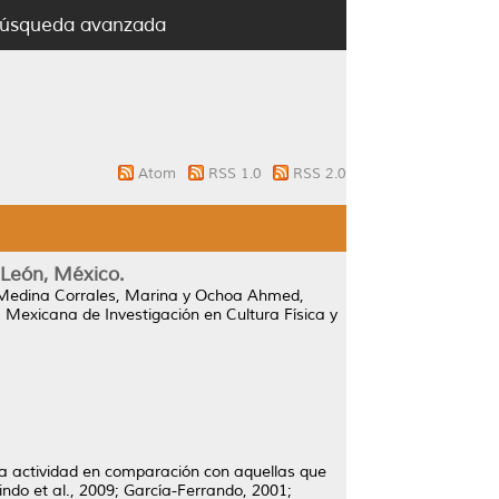
úsqueda avanzada
Atom
RSS 1.0
RSS 2.0
 León, México.
Medina Corrales, Marina
y
Ochoa Ahmed,
 Mexicana de Investigación en Cultura Física y
a actividad en comparación con aquellas que
indo et al., 2009; García-Ferrando, 2001;