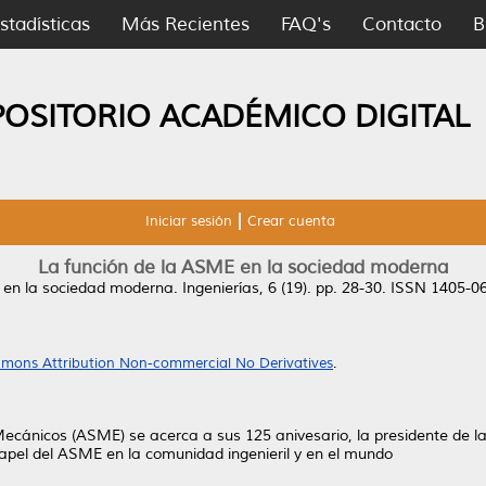
stadísticas
Más Recientes
FAQ's
Contacto
B
POSITORIO ACADÉMICO DIGITAL
Iniciar sesión
Crear cuenta
La función de la ASME en la sociedad moderna
 en la sociedad moderna.
Ingenierías, 6 (19). pp. 28-30. ISSN 1405-0
mons Attribution Non-commercial No Derivatives
.
cánicos (ASME) se acerca a sus 125 anivesario, la presidente de la
papel del ASME en la comunidad ingenieril y en el mundo