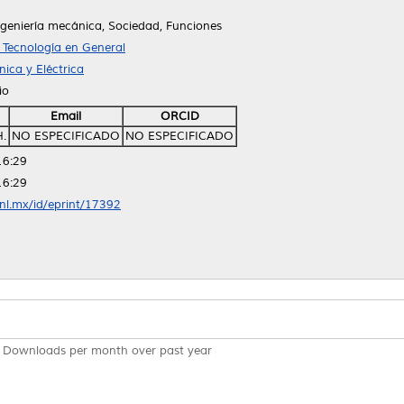
ngeniería mecánica, Sociedad, Funciones
T Tecnología en General
ica y Eléctrica
io
Email
ORCID
H.
NO ESPECIFICADO
NO ESPECIFICADO
16:29
16:29
anl.mx/id/eprint/17392
Downloads per month over past year