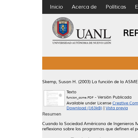
Inicio
Acerca de
Políticas
E
RE
Skemp, Susan H.
(2003)
La función de la ASME
Texto
- Versión Publicada
funcion_asme.PDF
Available under License
Creative Com
Download (163kB)
|
Vista previa
Resumen
Cuando la Sociedad Américana de Ingenieros Me
reflexiona sobre los programas que definen el 