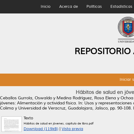
Inicio
Acerca de
Políticas
Estadísticas
REPOSITORIO
Iniciar 
Hábitos de salud en jóve
Ceballos Gurrola, Oswaldo
y
Medina Rodríguez, Rosa Elena
y
Ochoa 
jóvenes: Alimentación y actividad física.
In: Usos y representaciones d
Colima y Universidad de Veracruz, Guadalajara, Jalisco, pp. 90-108
Texto
Hábitos de salud en jóvenes. capítulo de libro.pdf
Download (119kB)
|
Vista previa