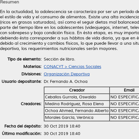
Resumen
En la actualidad, la adolescencia se caracteriza por ser un período 
el estilo de vida y el consumo de alimentos. Existe una alta inciden
(ricos en grasas saturadas), así como el seguir dietas mal balanc
parte del tiempo libre en los adolescentes (videojuegos, internet, te
con sobrepeso y baja condición física. En ésta etapa, es muy import
debiendo ésta corresponder a sus hábitos de vida diaria, ya que en
debido al crecimiento y cambios físicos, lo que puede llevar a una sit
deportiva, los requerimientos nutricionales serán mayores.
Tipo de elemento:
Sección de libro.
Materias:
CONACYT > Ciencias Sociales
Divisiones:
Organización Deportiva
Usuario depositante:
Dr. Fernando A. Ochoa
Creador
Email
Ceballos Gurrola, Oswaldo
NO ESPECIFI
Creadores:
Medina Rodríguez, Rosa Elena
NO ESPECIFI
Ochoa Ahmed, Fernando Alberto
NO ESPECIFI
Morales García, Verónica
NO ESPECIFI
Fecha del depósito:
30 Oct 2019 18:40
Última modificación:
30 Oct 2019 18:40